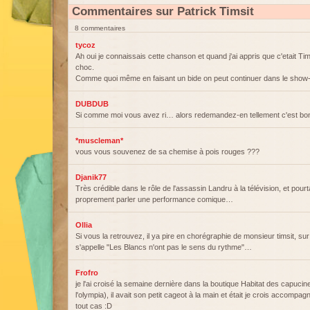
Commentaires sur Patrick Timsit
8 commentaires
tycoz
Ah oui je connaissais cette chanson et quand j'ai appris que c'etait Tims
choc.
Comme quoi même en faisant un bide on peut continuer dans le show-
DUBDUB
Si comme moi vous avez ri… alors redemandez-en tellement c'est bon
*muscleman*
vous vous souvenez de sa chemise à pois rouges ???
Djanik77
Très crédible dans le rôle de l'assassin Landru à la télévision, et pour
proprement parler une performance comique…
Ollia
Si vous la retrouvez, il ya pire en chorégraphie de monsieur timsit, s
s'appelle "Les Blancs n'ont pas le sens du rythme"…
Frofro
je l'ai croisé la semaine dernière dans la boutique Habitat des capucin
l'olympia), il avait son petit cageot à la main et était je crois accompagn
tout cas :D