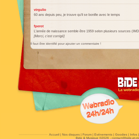
virgulio
60 ans depuis peu, je trouve qu'il se bonifie avec le temps
fperot
L'année de naissance semble être 1959 selon plusieurs sources (IMD
[Merci, c'est corrigé]
Il faut être identifié pour ajouter un commentaire !
Accueil
|
Nos disques
|
Forum
|
Evénements
|
Goodies
|
Infos
Bide & Musique ©2026 -
contact@bide-et-m