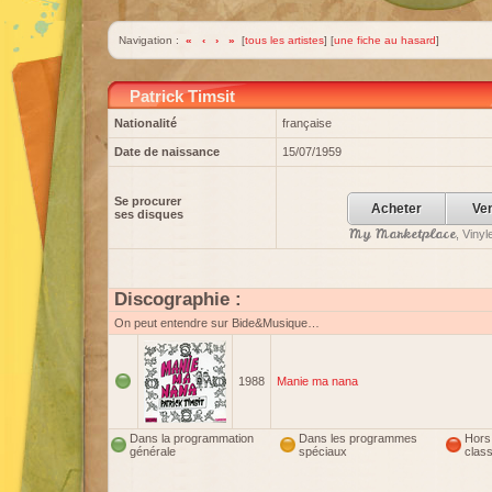
Navigation :
«
‹
›
»
[
tous les artistes
] [
une fiche au hasard
]
Patrick Timsit
Nationalité
française
Date de naissance
15/07/1959
Se procurer
Acheter
Ve
ses disques
My Marketplace
, Viny
Discographie :
On peut entendre sur Bide&Musique…
1988
Manie ma nana
Dans la programmation
Dans les programmes
Hors
générale
spéciaux
clas