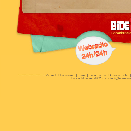
Accueil
|
Nos disques
|
Forum
|
Evénements
|
Goodies
|
Infos
Bide & Musique ©2026 -
contact@bide-et-m