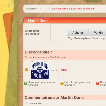
Navigation :
«
‹
›
»
[
tous les artistes
] [
une fiche au hasard
]
Martin Dune
Se procurer
Acheter
Vendre
ses disques
My Marketplace
, Vinyles à p
Discographie :
On peut entendre sur Bide&Musique…
1975
Platon
Dans la programmation
Dans les programmes
Hors
générale
spéciaux
clas
Commentaires sur Martin Dune
1 commentaire