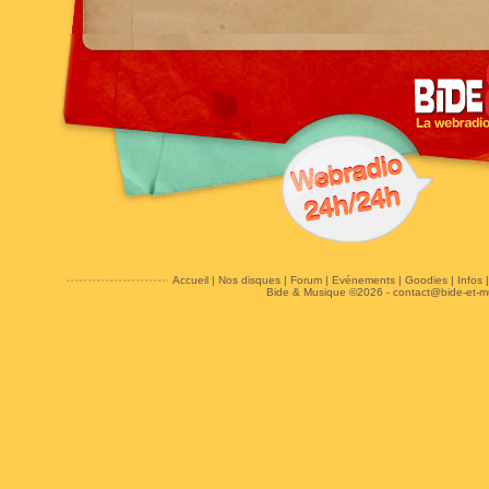
Accueil
|
Nos disques
|
Forum
|
Evénements
|
Goodies
|
Infos
Bide & Musique ©2026 -
contact@bide-et-m