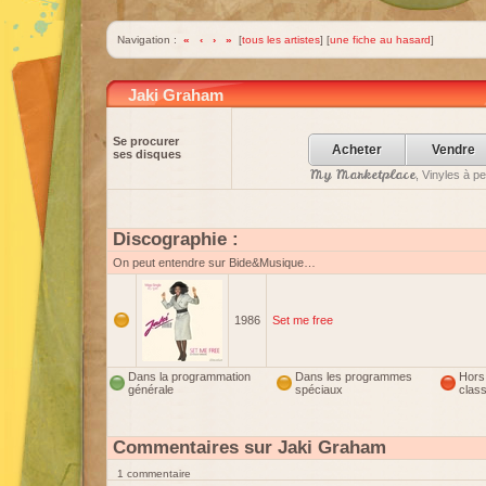
Navigation :
«
‹
›
»
[
tous les artistes
] [
une fiche au hasard
]
Jaki Graham
Se procurer
Acheter
Vendre
ses disques
My Marketplace
, Vinyles à p
Discographie :
On peut entendre sur Bide&Musique…
1986
Set me free
Dans la programmation
Dans les programmes
Hors
générale
spéciaux
clas
Commentaires sur Jaki Graham
1 commentaire