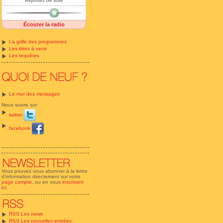
Reprises de luxe
Écouter la radio
La grille des programmes
Les titres à venir
Les requêtes
Le mur des messages
Nous suivre sur:
twitter
facebook
Vous pouvez vous abonner à la lettre
d'information directement sur votre
page compte
, ou en vous
inscrivant
ici
.
RSS Les news
RSS Les nouvelles entrées