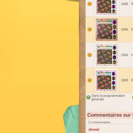
1968
À
1968
D
1968
H
1968
P
Dans la programmation
générale
Commentaires sur L
2 commentaires
jihemji