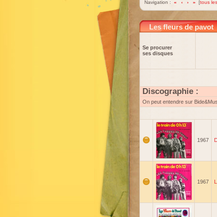
Navigation :
«
‹
›
»
[
tous les
Les fleurs de pavot
Se procurer
ses disques
Discographie :
On peut entendre sur Bide&Mu
1967
D
1967
L