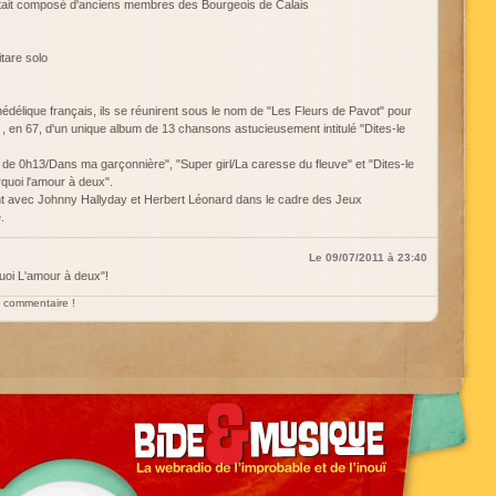
tait composé d'anciens membres des Bourgeois de Calais
tare solo
édélique français, ils se réunirent sous le nom de "Les Fleurs de Pavot" pour
, en 67, d'un unique album de 13 chansons astucieusement intitulé "Dites-le
n de 0h13/Dans ma garçonnière", "Super girl/La caresse du fleuve" et "Dites-le
quoi l'amour à deux".
rent avec Johnny Hallyday et Herbert Léonard dans le cadre des Jeux
.
Le 09/07/2011 à 23:40
uoi L'amour à deux"!
un commentaire !