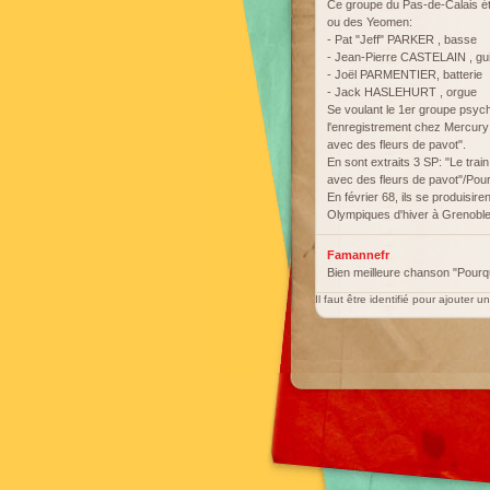
Ce groupe du Pas-de-Calais é
ou des Yeomen:
- Pat "Jeff" PARKER , basse
- Jean-Pierre CASTELAIN , gui
- Joël PARMENTIER, batterie
- Jack HASLEHURT , orgue
Se voulant le 1er groupe psych
l'enregistrement chez Mercury 
avec des fleurs de pavot".
En sont extraits 3 SP: "Le trai
avec des fleurs de pavot"/Pour
En février 68, ils se produisi
Olympiques d'hiver à Grenoble
Famannefr
Bien meilleure chanson "Pourq
Il faut être identifié pour ajouter 