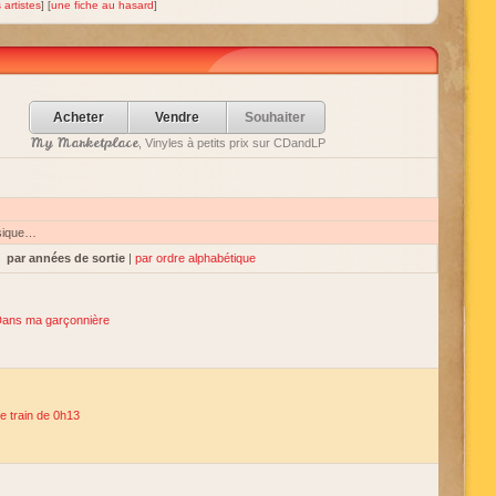
 artistes
] [
une fiche au hasard
]
Acheter
Vendre
Souhaiter
My Marketplace
, Vinyles à petits prix sur CDandLP
sique…
par années de sortie
|
par ordre alphabétique
ans ma garçonnière
e train de 0h13