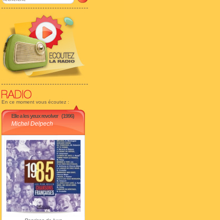
En ce moment vous écoutez :
Elle a les yeux revolver
(1996)
Michel Delpech