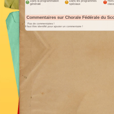
Dans la programmation
Dans les programmes
Hors
générale
spéciaux
clas
Commentaires sur Chorale Fédérale du Sc
Pas de commentaires !
Il faut être identifié pour ajouter un commentaire !