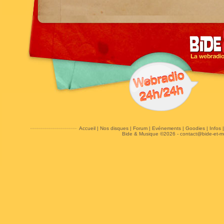
Accueil
|
Nos disques
|
Forum
|
Evénements
|
Goodies
|
Infos
Bide & Musique ©2026 -
contact@bide-et-m