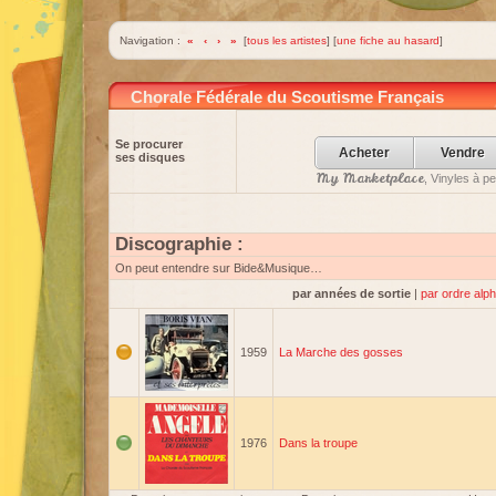
Navigation :
«
‹
›
»
[
tous les artistes
] [
une fiche au hasard
]
Chorale Fédérale du Scoutisme Français
Se procurer
Acheter
Vendre
ses disques
My Marketplace
, Vinyles à p
Discographie :
On peut entendre sur Bide&Musique…
par années de sortie
|
par ordre alp
1959
La Marche des gosses
1976
Dans la troupe