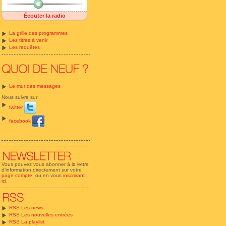
Écouter la radio
La grille des programmes
Les titres à venir
Les requêtes
Le mur des messages
Nous suivre sur:
twitter
facebook
Vous pouvez vous abonner à la lettre
d'information directement sur votre
page compte
, ou en vous
inscrivant
ici
.
RSS Les news
RSS Les nouvelles entrées
RSS La playlist