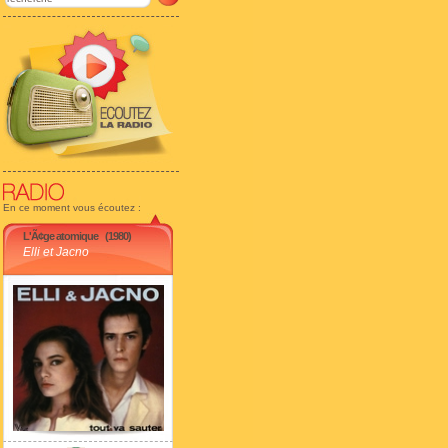
En ce moment vous écoutez :
L'Ã¢ge atomique
(1980)
Elli et Jacno