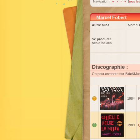
Navigation :
«
‹
›
»
[
tous les
Marcel Fobert
Autre alias
Marcel 
Se procurer
ses disques
Discographie :
On peut entendre sur Bide&Mu
1984
R
1989
Q