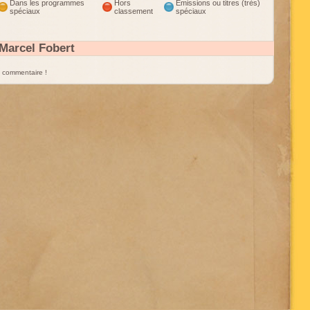
Dans les programmes
Hors
Émissions ou titres (très)
spéciaux
classement
spéciaux
Marcel Fobert
un commentaire !