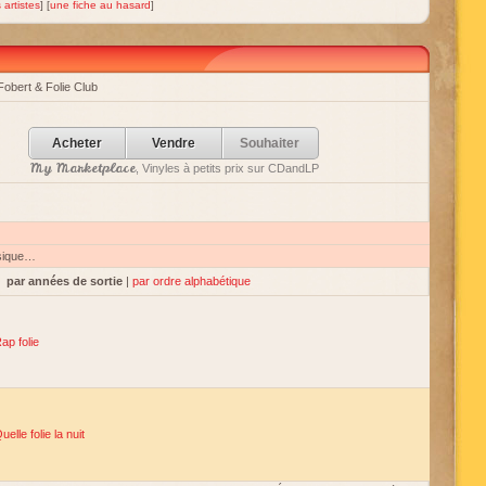
 artistes
] [
une fiche au hasard
]
Fobert & Folie Club
Acheter
Vendre
Souhaiter
My Marketplace
, Vinyles à petits prix sur CDandLP
sique…
par années de sortie
|
par ordre alphabétique
ap folie
uelle folie la nuit