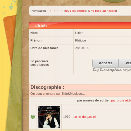
Navigation :
«
‹
›
»
[
tous les artistes
] [
une fiche au hasard
]
Ulrich
Nom
Ulrich
Prénom
Philippe
Date de naissance
28/03/1951
Se procurer
Acheter
Ve
ses disques
My Marketplace
, Viny
Discographie :
On peut entendre sur Bide&Musique…
par années de sortie
|
par ordre alp
1979
Le roi du gas-oil