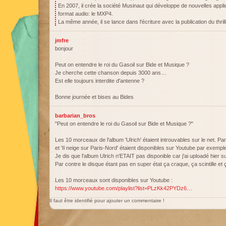
En 2007, il crée la société Musinaut qui développe de nouvelles appl
format audio: le MXP4.
La même année, il se lance dans l'écriture avec la publication du thril
jmfre
bonjour
Peut on entendre le roi du Gasoil sur Bide et Musique ?
Je cherche cette chanson depuis 3000 ans…
Est elle toujours interdite d'antenne ?
Bonne journée et bises au Bides
barbarian_bros
"Peut on entendre le roi du Gasoil sur Bide et Musique ?"
Les 10 morceaux de l'album 'Ulrich' étaient introuvables sur le net. Parm
et 'Il neige sur Paris-Nord' étaient disponibles sur Youtube par exempl
Je dis que l'album Ulrich n'ETAIT pas disponible car j'ai uploadé hier
Par contre le disque étant pas en super état ça craque, ça scintille et ç
Les 10 morceaux sont disponibles sur Youtube :
https://www.youtube.com/playlist?list=PLzKk42PYDz6…
Il faut être identifié pour ajouter un commentaire !