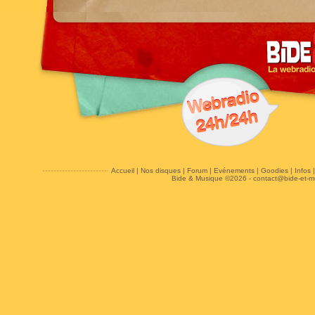
Accueil
|
Nos disques
|
Forum
|
Evénements
|
Goodies
|
Infos
Bide & Musique ©2026 -
contact@bide-et-m