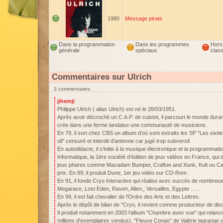
1980
Message pirate
Dans la programmation
Dans les programmes
Hors
générale
spéciaux
clas
Commentaires sur Ulrich
3 commentaires
jihemji
Philippe Ulrich ( alias Ulrich) est né le 28/03/1951.
Après avoir décroché un C.A.P. de cuistot, il parcourt le monde duran
crée dans une ferme landaise une communauté de musiciens.
En 79, il sort chez CBS un album d'où sont extraits les SP "Les sixtie
oil" censuré et interdit d'antenne car jugé trop subversif.
En autodidacte, il s'initie à la musique électronique et la programmati
Informatique, la 1ère société d'édition de jeux vidéos en France, qui 
jeux phares comme Macadam Bumper, Crafton and Xunk, Kult ou Cap
prix. En 89, il produit Dune, 1er jeu vidéo sur CD-Rom .
En 91, il fonde Cryo Interactive qui réalise avec succès de nombreux
Megarace, Lost Eden, Raven, Alien,, Versailles, Egypte … .
En 99, il est fait chevalier de l'Ordre des Arts et des Lettres.
Après le dépôt de bilan de "Cryo, il revient comme producteur de di
Il produit notamment en 2003 l'album "Chambre avec vue" qui relance 
millions d'exemplaires vendus), "Fleuve Congo" de Valérie lagrange o