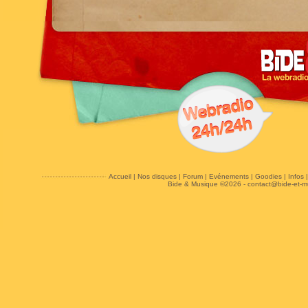
Accueil
|
Nos disques
|
Forum
|
Evénements
|
Goodies
|
Infos
Bide & Musique ©2026 -
contact@bide-et-m