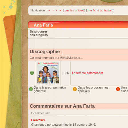
Navigation :
«
‹
›
»
[
tous les artistes
] [
une fiche au hasard
]
Ana Faria
Se procurer
ses disques
Discographie :
On peut entendre sur Bide&Musique…
1986
La fête va commencer
Dans la programmation
Dans les programmes
Hors
générale
spéciaux
clas
Commentaires sur Ana Faria
1 commentaire
Fauvelus
Chanteuse portugaise, née le 18 octobre 1949.