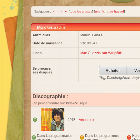
Navigation :
«
‹
›
»
[
tous les artistes
] [
une fiche au hasard
]
Max Guazzini
Autre alias
Manuel Guazzi
Date de naissance
23/10/1947
Liens
Max Guazzini sur Wikipédia
Se procurer
Acheter
Ve
ses disques
My Marketplace
, Viny
Discographie :
On peut entendre sur Bide&Musique…
1975
Amoureux
Dans la programmation
Dans les programmes
Hors
générale
spéciaux
clas