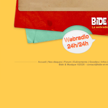
Accueil
|
Nos disques
|
Forum
|
Evénements
|
Goodies
|
Infos
Bide & Musique ©2026 -
contact@bide-et-m