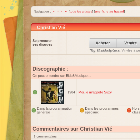
Navigation :
«
‹
›
»
[
tous les artistes
] [
une fiche au hasard
]
Christian Vié
Se procurer
Acheter
Vendre
ses disques
My Marketplace
, Vinyles à p
Discographie :
On peut entendre sur Bide&Musique…
1984
Moi, je m'appelle Suzy
Dans la programmation
Dans les programmes
Hors
générale
spéciaux
clas
Commentaires sur Christian Vié
3 commentaires