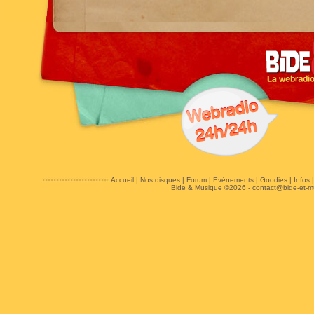
Accueil
|
Nos disques
|
Forum
|
Evénements
|
Goodies
|
Infos
Bide & Musique ©2026 -
contact@bide-et-m