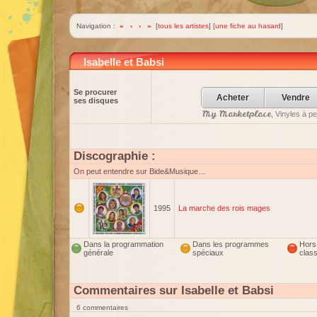
Navigation :
«
‹
›
»
[
tous les artistes
] [
une fiche au hasard
]
Isabelle et Babsi
Se procurer
Acheter
Vendre
ses disques
My Marketplace
, Vinyles à p
Discographie :
On peut entendre sur Bide&Musique…
1995
La marche des rois mages
Dans la programmation
Dans les programmes
Hors
générale
spéciaux
clas
Commentaires sur Isabelle et Babsi
6 commentaires