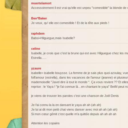
muertelamort
Accessoirement il est vrai qu'elle est unpeu "comestible" la blonde d
Ben*Baker
Je veux, qu' elle est comestible ! Et de la tête aux pieds !
raphdem
Babsi=Hilguegue,mais Isabelle?
celine
Isabelle, je crois que c'est la brune qui est avec Hilguegue chez les m
Estrella…..
yzaure
isabelle= isabelle bouysse. La femme de je sais plus quoi azoulay, vue
foll'amour (estrella), dans les vacances de l'amour (jeanne) et plusieur
mademoiselle "Javel dire à tout le monde ". Ça vous revient ?? Et ell
reprise : le Yaya ! "je l'ai connue là…en chantant le yaya" BetM peut n
je viens de trouver les paroles c'est une chanson de Joël Denis
Je l'ai connu la la en dansant le yaya ah ah (ah ah)
Je lui ai dit mon petit chat viens danser avec moi ah ah (ah ah)
Si mon cœur gémit c'est quelle m'a quittée depuis ah ah ah ah
Attention les copains