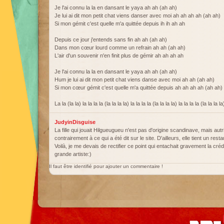
Je l'ai connu la la en dansant le yaya ah ah (ah ah)
Je lui ai dit mon petit chat viens danser avec moi ah ah ah ah (ah ah)
Si mon gémit c'est quelle m'a quittée depuis ih ih ah ah
Depuis ce jour j'entends sans fin ah ah (ah ah)
Dans mon cœur lourd comme un refrain ah ah (ah ah)
L'air d'un souvenir n'en finit plus de gémir ah ah ah ah
Je l'ai connu la la en dansant le yaya ah ah (ah ah)
Hum je lui ai dit mon petit chat viens danse avec moi ah ah (ah ah)
Si mon cœur gémit c'est quelle m'a quittée depuis ah ah ah ah (ah ah)
La la (la la) la la la la (la la la la) la la la la (la la la la) la la la la (la la la la
JudyinDisguise
La fille qui jouait Hilgueugueu n'est pas d'origine scandinave, mais aut
contrairement à ce qui a été dit sur le site. D'ailleurs, elle tient un res
Voilà, je me devais de rectifier ce point qui entachait gravement la créd
grande artiste:)
Il faut être identifié pour ajouter un commentaire !