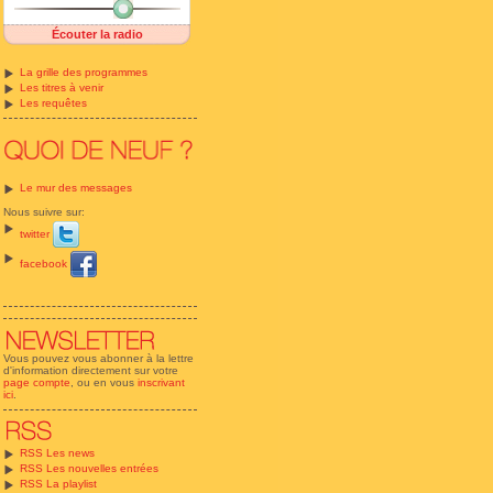
Écouter la radio
La grille des programmes
Les titres à venir
Les requêtes
Le mur des messages
Nous suivre sur:
twitter
facebook
Vous pouvez vous abonner à la lettre
d'information directement sur votre
page compte
, ou en vous
inscrivant
ici
.
RSS Les news
RSS Les nouvelles entrées
RSS La playlist