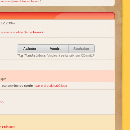
 artistes
] [
une fiche au hasard
]
05/12/1942
Le site officiel de Serge Franklin
Acheter
Vendre
Souhaiter
My Marketplace
, Vinyles à petits prix sur CDandLP
sique…
par années de sortie
|
par ordre alphabétique
KK
e Président