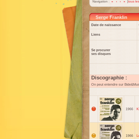
Navigation :
«
‹
›
»
[
tous les
Serge Franklin
Date de naissance
Liens
Se procurer
ses disques
Discographie :
On peut entendre sur Bide&Mu
1966
K
1966
L