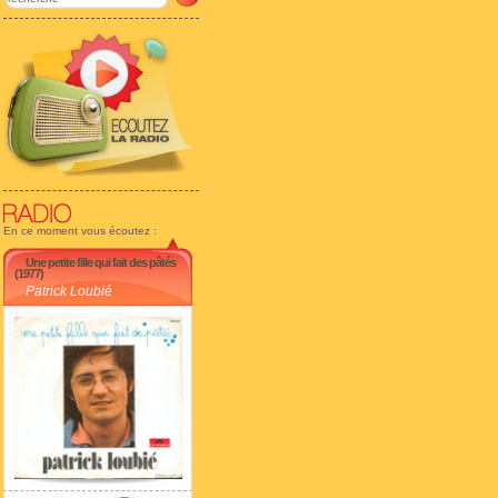
En ce moment vous écoutez :
Une petite fille qui fait des pâtés
(1977)
Patrick Loubié