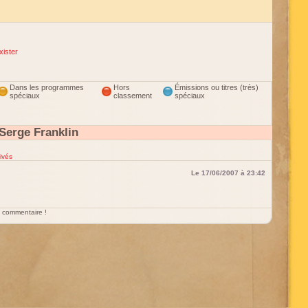
xister
Dans les programmes
Hors
Émissions ou titres (très)
spéciaux
classement
spéciaux
Serge Franklin
ivés
Le 17/06/2007 à 23:42
un commentaire !