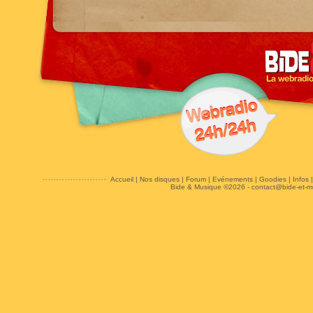
Accueil
|
Nos disques
|
Forum
|
Evénements
|
Goodies
|
Infos
Bide & Musique ©2026 -
contact@bide-et-m