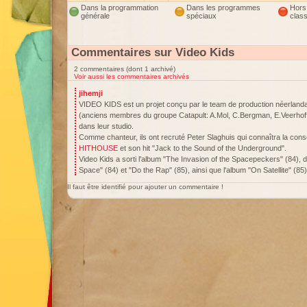
Dans la programmation
Dans les programmes
Hors
générale
spéciaux
clas
Commentaires sur Video Kids
2 commentaires (dont 1 archivé)
Voir aussi les commentaires archivés
jihemji
VIDEO KIDS est un projet conçu par le team de production néerland
(anciens membres du groupe Catapult: A.Mol, C.Bergman, E.Veerhoff,
dans leur studio.
Comme chanteur, ils ont recruté Peter Slaghuis qui connaîtra la cons
HITHOUSE
et son hit "Jack to the Sound of the Underground".
Video Kids a sorti l'album "The Invasion of the Spacepeckers" (84),
Space" (84) et "Do the Rap" (85), ainsi que l'album "On Satellite" (85)
Il faut être identifié pour ajouter un commentaire !