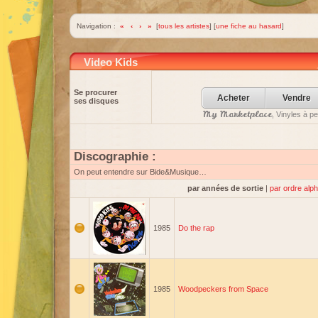
Navigation :
«
‹
›
»
[
tous les artistes
] [
une fiche au hasard
]
Video Kids
Se procurer
Acheter
Vendre
ses disques
My Marketplace
, Vinyles à p
Discographie :
On peut entendre sur Bide&Musique…
par années de sortie
|
par ordre alp
1985
Do the rap
1985
Woodpeckers from Space