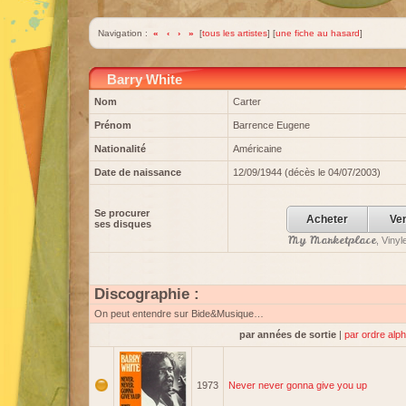
Navigation :
«
‹
›
»
[
tous les artistes
] [
une fiche au hasard
]
Barry White
Nom
Carter
Prénom
Barrence Eugene
Nationalité
Américaine
Date de naissance
12/09/1944 (décès le 04/07/2003)
Se procurer
Acheter
Ve
ses disques
My Marketplace
, Viny
Discographie :
On peut entendre sur Bide&Musique…
par années de sortie
|
par ordre alp
1973
Never never gonna give you up