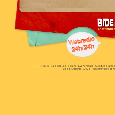
Accueil
|
Nos disques
|
Forum
|
Evénements
|
Goodies
|
Infos
Bide & Musique ©2026 -
contact@bide-et-m