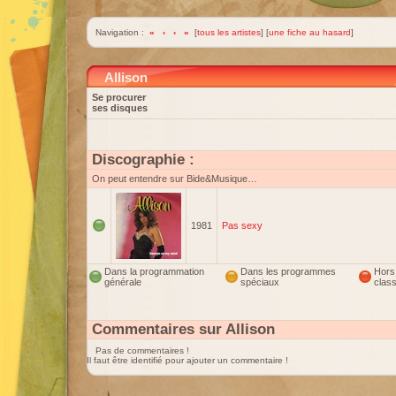
Navigation :
«
‹
›
»
[
tous les artistes
] [
une fiche au hasard
]
Allison
Se procurer
ses disques
Discographie :
On peut entendre sur Bide&Musique…
1981
Pas sexy
Dans la programmation
Dans les programmes
Hors
générale
spéciaux
clas
Commentaires sur Allison
Pas de commentaires !
Il faut être identifié pour ajouter un commentaire !