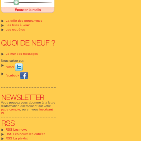
Écouter la radio
La grille des programmes
Les titres à venir
Les requêtes
Le mur des messages
Nous suivre sur:
twitter
facebook
Vous pouvez vous abonner à la lettre
d'information directement sur votre
page compte
, ou en vous
inscrivant
ici
.
RSS Les news
RSS Les nouvelles entrées
RSS La playlist