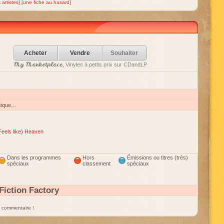
 artistes
] [
une fiche au hasard
]
Acheter
Vendre
Souhaiter
My Marketplace
, Vinyles à petits prix sur CDandLP
sique…
Feels like) Heaven
Dans les programmes
Hors
Émissions ou titres (très)
spéciaux
classement
spéciaux
iction Factory
un commentaire !