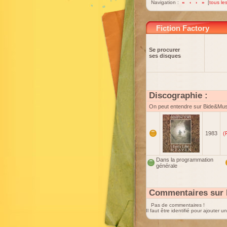
Navigation :
«
‹
›
»
[
tous les
Fiction Factory
Se procurer
ses disques
Discographie :
On peut entendre sur Bide&Mu
1983
(
Dans la programmation
générale
Commentaires sur F
Pas de commentaires !
Il faut être identifié pour ajouter 