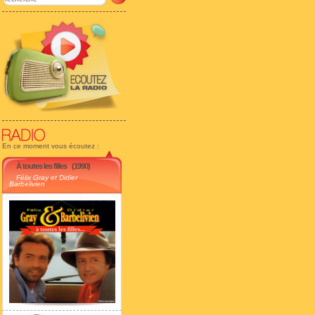
En ce moment vous écoutez :
À toutes les filles
(1990)
Félix Gray et Didier
Barbelivien