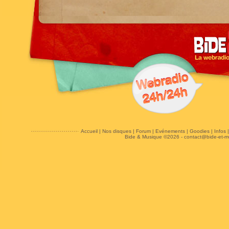
Accueil
|
Nos disques
|
Forum
|
Evénements
|
Goodies
|
Infos
Bide & Musique ©2026 -
contact@bide-et-m