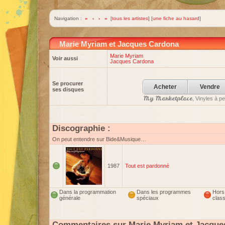
Navigation :
«
‹
›
»
[
tous les artistes
] [
une fiche au hasard
]
Marie Myriam et Jacques Cardona
Marie Myriam
Voir aussi
Jacques Cardona
Se procurer
Acheter
Vendre
ses disques
My Marketplace
, Vinyles à p
Discographie :
On peut entendre sur Bide&Musique…
1987
Tout est pardonné
Dans la programmation
Dans les programmes
Hors
générale
spéciaux
clas
Commentaires sur Marie Myriam et Jacque