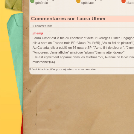
générale
spéciaux
clas
Commentaires sur Laura Ulmer
1 commentaire
jihemji
Laura Ulmer est la fille du chanteur et acteur Georges Ulmer. Engagé
elle a sorti en France trois EP :"Jean-Paul"(65) ,"As-tu fini de pleurer"(
Au Canada, elle a publié en 66 quatre SP: "As-tu fini de pleurer", "Jimm
"Amoureux d'une affiche" ainsi que l'album "Jimmy attends-moi".
Elle est également apparue dans les téléfilms "22, Avenue de la vict
milliardaire"(66).
Il faut être identifié pour ajouter un commentaire !