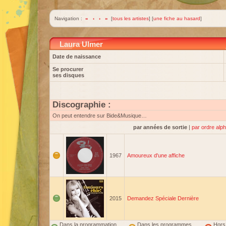
Navigation :
«
‹
›
»
[
tous les artistes
] [
une fiche au hasard
]
Laura Ulmer
Date de naissance
Se procurer
ses disques
Discographie :
On peut entendre sur Bide&Musique…
par années de sortie
|
par ordre alp
1967
Amoureux d'une affiche
2015
Demandez Spéciale Dernière
Dans la programmation
Dans les programmes
Hors