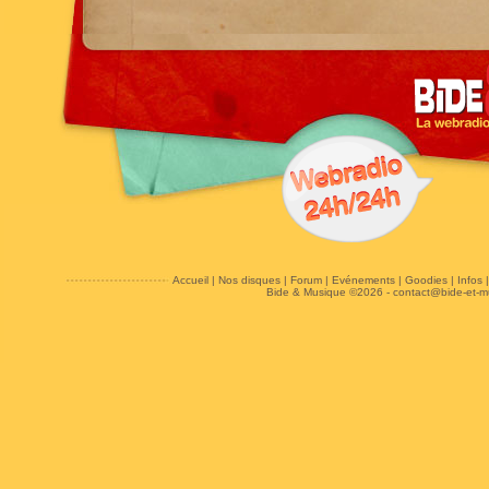
Accueil
|
Nos disques
|
Forum
|
Evénements
|
Goodies
|
Infos
Bide & Musique ©2026 -
contact@bide-et-m