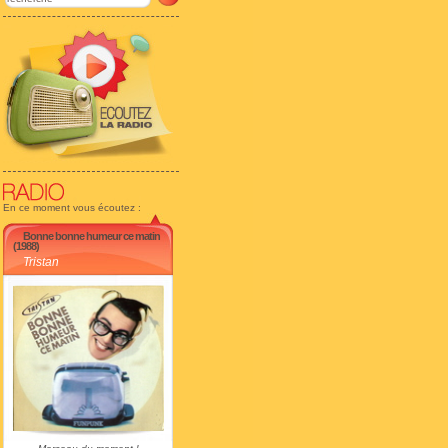
En ce moment vous écoutez :
Bonne bonne humeur ce matin
(1988)
Tristan