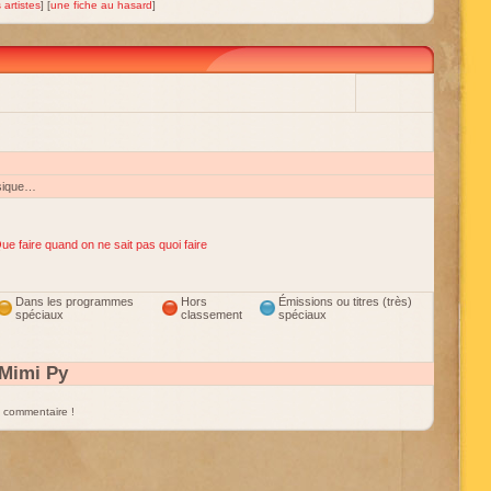
 artistes
] [
une fiche au hasard
]
sique…
ue faire quand on ne sait pas quoi faire
Dans les programmes
Hors
Émissions ou titres (très)
spéciaux
classement
spéciaux
Mimi Py
un commentaire !