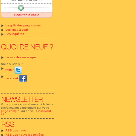
Morceau du moment !
Écouter la radio
La grille des programmes
Les titres à venir
Les requêtes
Le mur des messages
Nous suivre sur:
twitter
facebook
Vous pouvez vous abonner à la lettre
d'information directement sur votre
page compte
, ou en vous
inscrivant
ici
.
RSS Les news
RSS Les nouvelles entrées