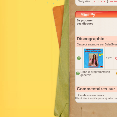
Navigation :
«
‹
›
»
[
tous les
Mimi Py
Se procurer
ses disques
Discographie :
On peut entendre sur Bide&Mu
1973
Q
Dans la programmation
générale
Commentaires sur 
Pas de commentaires !
Il faut être identifié pour ajouter 