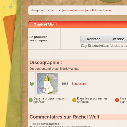
Navigation :
«
‹
›
»
[
tous les artistes
] [
une fiche au hasard
]
Rachel Well
Se procurer
Acheter
Vendre
ses disques
My Marketplace
, Vinyles à p
Discographie :
On peut entendre sur Bide&Musique…
1985
Et pourtant
Dans la programmation
Dans les programmes
Hors
générale
spéciaux
clas
Commentaires sur Rachel Well
Pas de commentaires !
Il faut être identifié pour ajouter un commentaire !