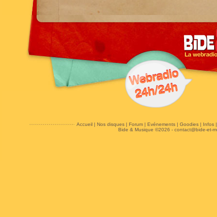
Accueil
|
Nos disques
|
Forum
|
Evénements
|
Goodies
|
Infos
Bide & Musique ©2026 -
contact@bide-et-m