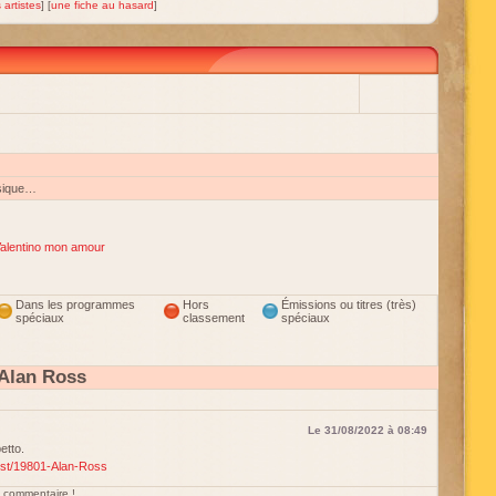
 artistes
] [
une fiche au hasard
]
sique…
alentino mon amour
Dans les programmes
Hors
Émissions ou titres (très)
spéciaux
classement
spéciaux
Alan Ross
Le 31/08/2022 à 08:49
etto.
tist/19801-Alan-Ross
un commentaire !