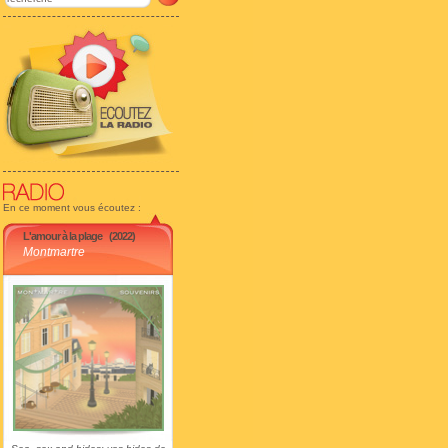
En ce moment vous écoutez :
L'amour à la plage
(2022)
Montmartre