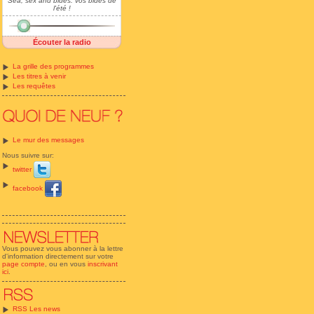
Sea, sex and bides: vos bides de
l'été !
Écouter la radio
La grille des programmes
Les titres à venir
Les requêtes
Le mur des messages
Nous suivre sur:
twitter
facebook
Vous pouvez vous abonner à la lettre
d'information directement sur votre
page compte
, ou en vous
inscrivant
ici
.
RSS Les news