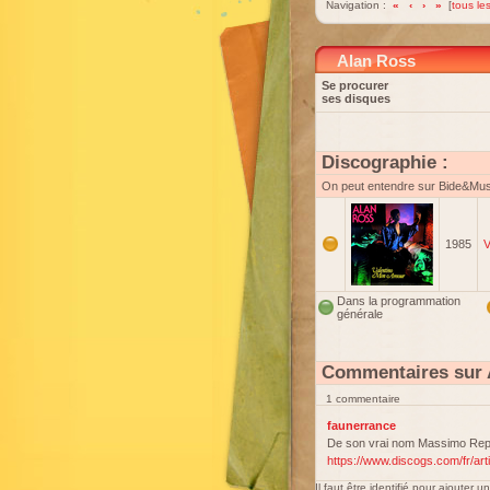
Navigation :
«
‹
›
»
[
tous les
Alan Ross
Se procurer
ses disques
Discographie :
On peut entendre sur Bide&Mu
1985
V
Dans la programmation
générale
Commentaires sur 
1 commentaire
faunerrance
De son vrai nom Massimo Rep
https://www.discogs.com/fr/ar
Il faut être identifié pour ajouter 