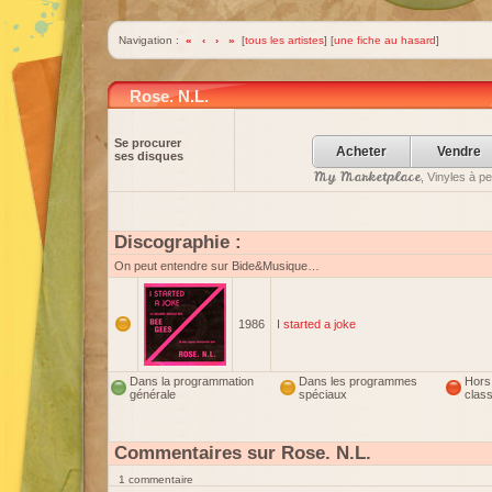
Navigation :
«
‹
›
»
[
tous les artistes
] [
une fiche au hasard
]
Rose. N.L.
Se procurer
Acheter
Vendre
ses disques
My Marketplace
, Vinyles à p
Discographie :
On peut entendre sur Bide&Musique…
1986
I started a joke
Dans la programmation
Dans les programmes
Hors
générale
spéciaux
clas
Commentaires sur Rose. N.L.
1 commentaire