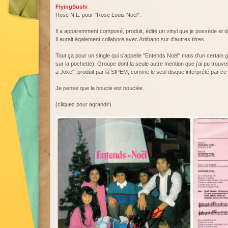
FlyingSushi
Rose N.L. pour "Rose Louis Noël".
Il a apparemment composé, produit, édité un vinyl que je possède et d
Il aurait également collaboré avec Artibano sur d'autres titres.
Tout ça pour un single qui s'appelle "Entends Noël" mais d'un certain 
sur la pochette). Groupe dont la seule autre mention que j'ai pu trouver 
a Joke", produit par la SIPEM, comme le seul disque interprété par ce
Je pense que la boucle est bouclée.
(cliquez pour agrandir)