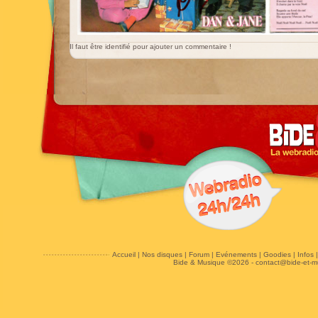
Il faut être identifié pour ajouter un commentaire !
Accueil
|
Nos disques
|
Forum
|
Evénements
|
Goodies
|
Infos
Bide & Musique ©2026 -
contact@bide-et-m