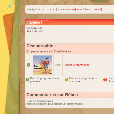
Navigation :
«
‹
›
»
[
tous les artistes
] [
une fiche au hasard
]
Bébert
Se procurer
ses disques
Discographie :
On peut entendre sur Bide&Musique…
1990
Bébert le dromadaire
Dans la programmation
Dans les programmes
Hors
générale
spéciaux
clas
Commentaires sur Bébert
Pas de commentaires !
Il faut être identifié pour ajouter un commentaire !