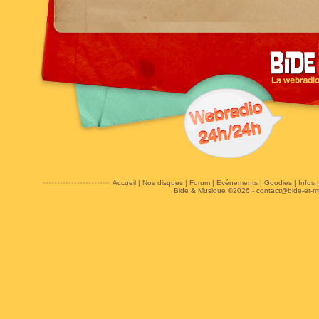
Accueil
|
Nos disques
|
Forum
|
Evénements
|
Goodies
|
Infos
Bide & Musique ©2026 -
contact@bide-et-m