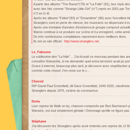
A partir des albums "The Raven"(79) et "La Folie" (81), leur style de
avec des hits comme "Strange Little Girl" (n°7,repris en 2001 par To
n°2 en G-B.
Après les albums "Feline"(83) et "Dreamtime" (86) avec l'excellent h
Stranglers sont en perte de vitesse, les musiciens se dispersant à tr
Après une trentaine d'années d'existence,le groupe composé actuelle
Warne continue à se produire sur scène et il a enregistré, cette anné
De très nombreuses compilations reprennent leurs meilleurs titres.
Ils ont un site officiel :
http://www.stranglers.net
.
Le_Faboune
Le sublissime titre "La folie"… J'ai écouté ce morceau pendant des a
connaître l'interprète, à me demander quel extra-terrestre avait pu po
Grace à internet, beaucoup plus tard, je découvre avec stupéfaction q
commis cette chose! J'en reste sur le c…
Chezod
RIP David Paul Greenfield, dit Dave Greenfield, 1949-2020, claviérist
Stranglers depuis 1975, victime du coronavirus.
Doria
Leur reprise de Walk on by, chanson composée par Burt Bacharach 
Warwick, est tout simplement géniale ! Dommage qu'elle ne figure pas
Stéphane
J'ai découvert les Stranglers après avoir entendu une reprise de JJ Bur