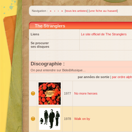
Navigation :
«
‹
›
»
[
tous les artistes
] [
une fiche au hasard
]
The Stranglers
Liens
Le site officiel de The Stranglers
Se procurer
ses disques
Discographie :
On peut entendre sur Bide&Musique…
par années de sortie
|
par ordre alp
1977
No more heroes
1978
Walk on by