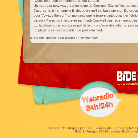
"week-end" d'un titre entendu ici sur la radio.
Un morceau new-wave franco belge de Georges Glacier "les dames d
J'accroche, je remonte le fil, découvre qu'il est bassiste etc.. Du gro
pour "Always the sun" un morceau que je trouve plutôt chiant et "Golden
version Mariachis interprètée par Hugh Cornwell plus récemment c'est
Et Badaboum… à rebrousse poil de la chronologie des albums, j'accuei
un plaisir presque coupable.. Le pied vraiment.
Il faut être identifié pour ajouter un commentaire !
Accueil
|
Nos disques
|
Forum
|
Evénements
|
Goodies
|
Infos
Bide & Musique ©2026 -
contact@bide-et-m