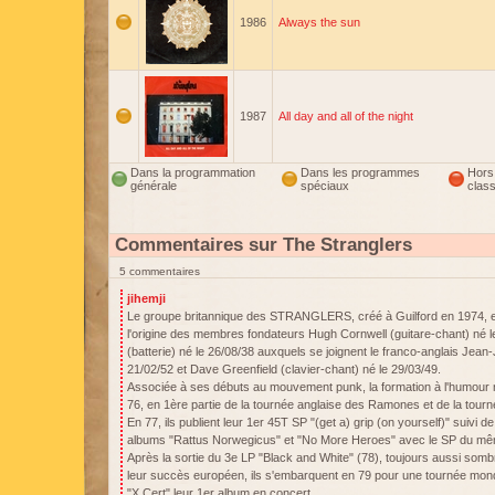
1986
Always the sun
1987
All day and all of the night
Dans la programmation
Dans les programmes
Hors
générale
spéciaux
clas
Commentaires sur The Stranglers
5 commentaires
jihemji
Le groupe britannique des STRANGLERS, créé à Guilford en 1974, e
l'origine des membres fondateurs Hugh Cornwell (guitare-chant) né le
(batterie) né le 26/08/38 auxquels se joignent le franco-anglais Jea
21/02/52 et Dave Greenfield (clavier-chant) né le 29/03/49.
Associée à ses débuts au mouvement punk, la formation à l'humour no
76, en 1ère partie de la tournée anglaise des Ramones et de la tour
En 77, ils publient leur 1er 45T SP "(get a) grip (on yourself)" suivi 
albums "Rattus Norwegicus" et "No More Heroes" avec le SP du mê
Après la sortie du 3e LP "Black and White" (78), toujours aussi sombre
leur succès européen, ils s'embarquent en 79 pour une tournée mondi
"X Cert" leur 1er album en concert.