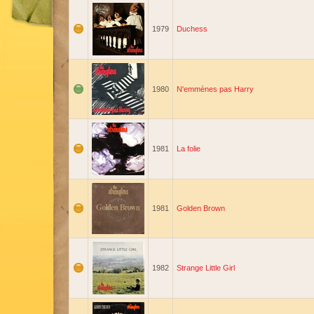
1979
Duchess
1980
N'emmènes pas Harry
1981
La folie
1981
Golden Brown
1982
Strange Little Girl