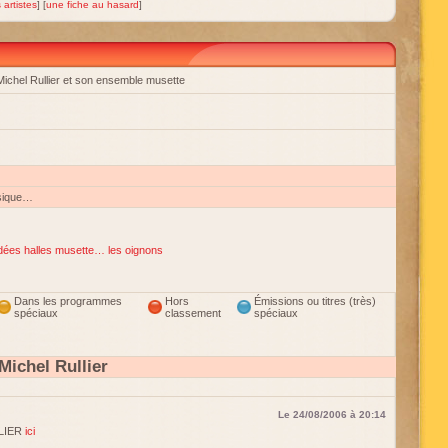
 artistes
] [
une fiche au hasard
]
Michel Rullier et son ensemble musette
sique…
dées halles musette… les oignons
Dans les programmes
Hors
Émissions ou titres (très)
spéciaux
classement
spéciaux
ichel Rullier
Le 24/08/2006 à 20:14
LLIER
ici