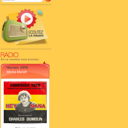
En ce moment vous écoutez :
Hey nana
(1979)
Micha Marah