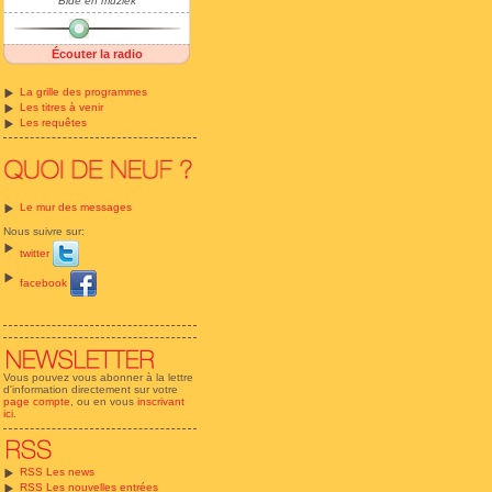
Bide en muziek
Écouter la radio
La grille des programmes
Les titres à venir
Les requêtes
Le mur des messages
Nous suivre sur:
twitter
facebook
Vous pouvez vous abonner à la lettre
d'information directement sur votre
page compte
, ou en vous
inscrivant
ici
.
RSS Les news
RSS Les nouvelles entrées