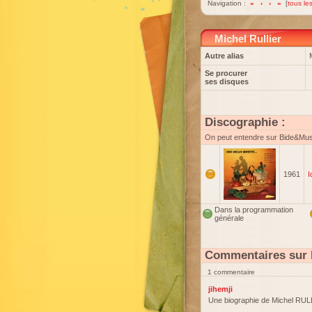
Navigation :
«
‹
›
»
[
tous les
Michel Rullier
Autre alias
Se procurer
ses disques
Discographie :
On peut entendre sur Bide&Mu
1961
I
Dans la programmation
générale
Commentaires sur M
1 commentaire
jihemji
Une biographie de Michel RU