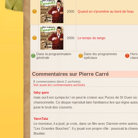
2000
Quand on s'promène au bord de l'eau
2000
Le temps du tango
Dans la programmation
Dans les programmes
Hors
générale
spéciaux
clas
Commentaires sur Pierre Carré
8 commentaires (dont 2 archivés)
Voir aussi les commentaires archivés
faby garo
mais oui il est sympa lui ! on peut le croiser aux Puces de St Ouen où 
chansonnette. Ce disque reproduit bien l'ambiance live qui règne auto
juste le bruit des couverts.
YannTala
Le monsieur, il a joué, je crois, dans un film avec Darmon entre autres,
"Les Grandes Bouches". Il y jouait son propre rôle : poussait la chans
Bouttier.