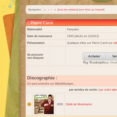
Navigation :
«
‹
›
»
[
tous les artistes
] [
une fiche au hasard
]
Pierre Carré
Nationalité
française
Date de naissance
1933 (décès en 12/2012)
Présentation
Quelques infos sur Pierre Carré sur
wi
Se procurer
Acheter
Ve
ses disques
My Marketplace
, Viny
Discographie :
On peut entendre sur Bide&Musique…
par années de sortie
|
par ordre alp
2000
Dédé de Montmartre