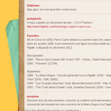
Stéphane
faby garo, on s'est peut-être croisé aussi
jackglandu
Il nous a quittés en décembre dernier. ;-( R.I.P l'artiste !
http://www.digitick.com/hommage-a-pierre-carre-con…
Fauvelus
Né en Corse en 1933, Pierre Carré débute sa carrière dans les caba
dans les années 1960. Il est notamment une figure incontournable du
Pigalle. Il disparaît en décembre 2012.
Discographie :
1960 : "Pierre Carré chante Olé Toréro" (EP - 4 titres , Pathé Marconi)
2000 : "Paname" (LCTM)
Apparitions :
1989 : "La Mano Negra : Tournée générale! Live à Pigalle" (VHS - Virg
Time" (DVD - EMI, 2005))
1999 : "Les Grandes Bouches" (réal. Bernie Bonvoisin) (DVD - Film Of
2002 : "The Truth about Charlie" (réal. Jonathan Demme) (DVD - Univ
morphee
Souvenir d'un de mes premiers concerts: je confirme qu'il intervenait 
musical de bal-musette lors des concerts de la Mano Negra à la Cigal
Il faut être identifié pour ajouter un commentaire !