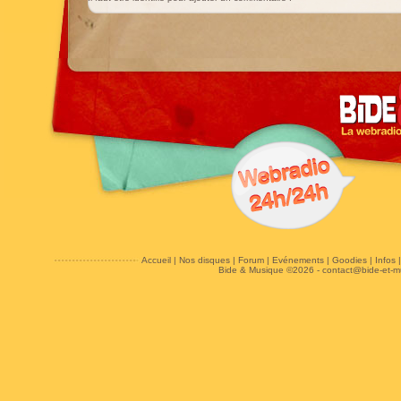
Accueil
|
Nos disques
|
Forum
|
Evénements
|
Goodies
|
Infos
Bide & Musique ©2026 -
contact@bide-et-m