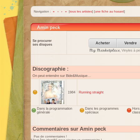
Navigation :
«
‹
›
»
[
tous les artistes
] [
une fiche au hasard
]
Amin peck
Se procurer
Acheter
Vendre
ses disques
My Marketplace
, Vinyles à p
Discographie :
On peut entendre sur Bide&Musique…
1984
Running straight
Dans la programmation
Dans les programmes
Hors
générale
spéciaux
clas
Commentaires sur Amin peck
Pas de commentaires !
Il faut être identifié pour ajouter un commentaire !