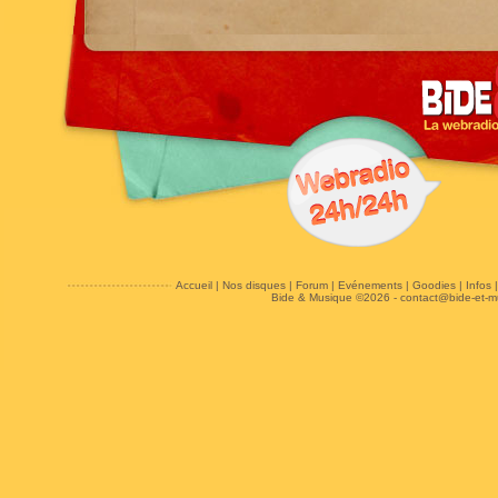
Accueil
|
Nos disques
|
Forum
|
Evénements
|
Goodies
|
Infos
Bide & Musique ©2026 -
contact@bide-et-m