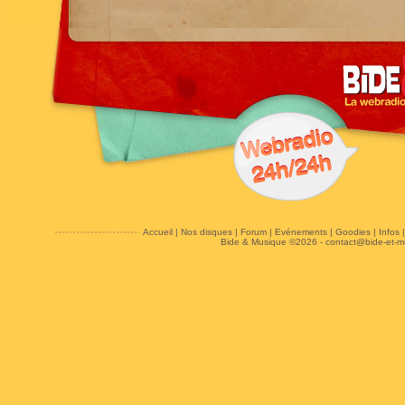
Accueil
|
Nos disques
|
Forum
|
Evénements
|
Goodies
|
Infos
Bide & Musique ©2026 -
contact@bide-et-m