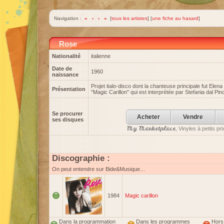
Navigation :
«
‹
›
»
[
tous les artistes
] [
une fiche au hasard
]
Rose
Nationalité
italienne
Date de
1960
naissance
Projet italo-disco dont la chanteuse principale fut Elena 
Présentation
"Magic Carillon" qui est interprétée par Stefania dal Pin
Se procurer
Acheter
Vendre
ses disques
My Marketplace
, Vinyles à petits p
Discographie :
On peut entendre sur Bide&Musique…
1984
Magic carillon
Dans la programmation
Dans les programmes
Hors