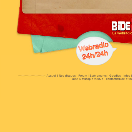
Accueil
|
Nos disques
|
Forum
|
Evénements
|
Goodies
|
Infos
Bide & Musique ©2026 -
contact@bide-et-m