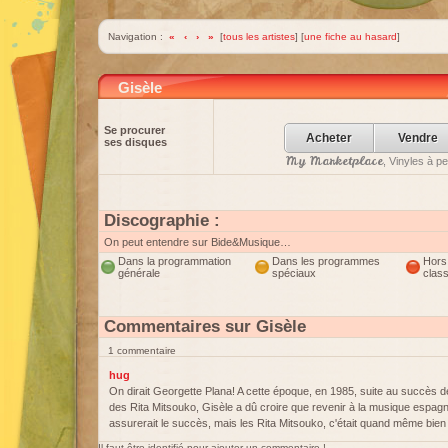
Navigation :
«
‹
›
»
[
tous les artistes
] [
une fiche au hasard
]
Gisèle
Se procurer
Acheter
Vendre
ses disques
My Marketplace
, Vinyles à p
Discographie :
On peut entendre sur Bide&Musique…
Dans la programmation
Dans les programmes
Hors
générale
spéciaux
clas
Commentaires sur Gisèle
1 commentaire
hug
On dirait Georgette Plana! A cette époque, en 1985, suite au succès d
des Rita Mitsouko, Gisèle a dû croire que revenir à la musique espagno
assurerait le succès, mais les Rita Mitsouko, c'était quand même bie
Il faut être identifié pour ajouter un commentaire !