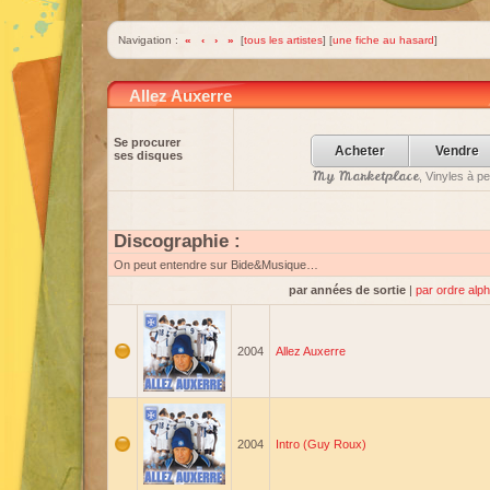
Navigation :
«
‹
›
»
[
tous les artistes
] [
une fiche au hasard
]
Allez Auxerre
Se procurer
Acheter
Vendre
ses disques
My Marketplace
, Vinyles à p
Discographie :
On peut entendre sur Bide&Musique…
par années de sortie
|
par ordre alp
2004
Allez Auxerre
2004
Intro (Guy Roux)