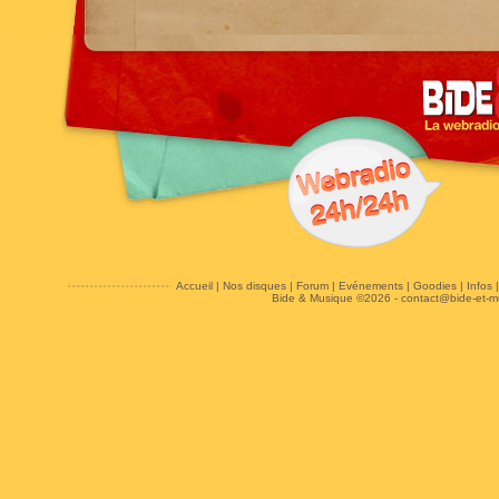
Accueil
|
Nos disques
|
Forum
|
Evénements
|
Goodies
|
Infos
Bide & Musique ©2026 -
contact@bide-et-m