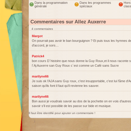
Dans la programmation
Dans les programmes
Hors
générale
spéciaux
clas
Commentaires sur Allez Auxerre
4 commentaires
Margot
On pourrait pas avoir le ban bourguignon ? Et puis tous les hymnes de
d'accord, je sors…
Patrick4
bon cours D´histoire que nous donne la Guy Roux,et il nous raconte s
l´Aj Auxerre san Guy Roux c´est comme un Café sans Sucre
marilyne66
Je suis ok l'AJA sans Guy roux, c'est insupportable, c'est lui l'âme d'A
saison qu'ils font il faut qu'il revienne les sauver.
marilyne66
Bon aussi je voudrais savoir au dos de la pochette on en vois d'autres 
savoir s'il est possible de les passe sur bide et musique.
Il faut être identifié pour ajouter un commentaire !