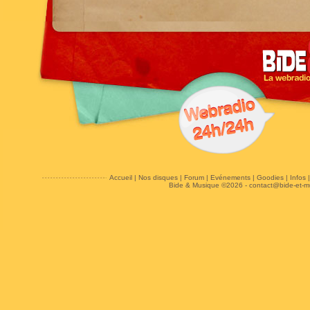
Accueil
|
Nos disques
|
Forum
|
Evénements
|
Goodies
|
Infos
Bide & Musique ©2026 -
contact@bide-et-m