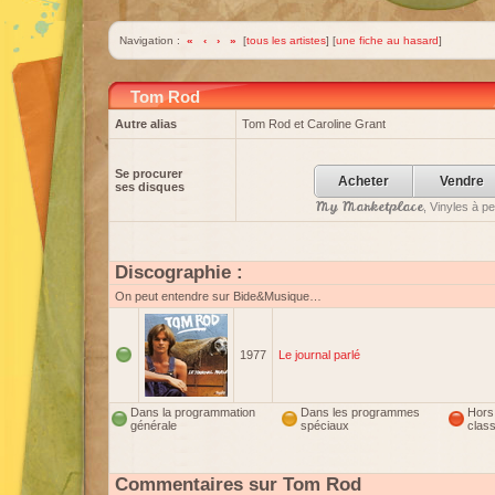
Navigation :
«
‹
›
»
[
tous les artistes
] [
une fiche au hasard
]
Tom Rod
Autre alias
Tom Rod et Caroline Grant
Se procurer
Acheter
Vendre
ses disques
My Marketplace
, Vinyles à p
Discographie :
On peut entendre sur Bide&Musique…
1977
Le journal parlé
Dans la programmation
Dans les programmes
Hors
générale
spéciaux
clas
Commentaires sur Tom Rod