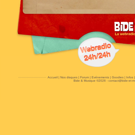
Accueil
|
Nos disques
|
Forum
|
Evénements
|
Goodies
|
Infos
Bide & Musique ©2026 -
contact@bide-et-m