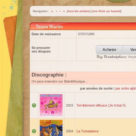
Navigation :
«
‹
›
»
[
tous les artistes
] [
une fiche au hasard
]
Tessa Martin
Date de naissance
07/07/1989
Se procurer
Acheter
Ve
ses disques
My Marketplace
, Viny
Discographie :
On peut entendre sur Bide&Musique…
par années de sortie
|
par ordre alp
2003
Terriblement efficace (Je t'chat !!)
2004
La Tumadance