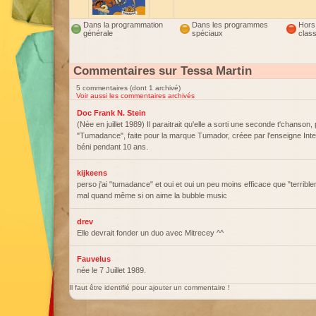
Dans la programmation
Dans les programmes
Hors
générale
spéciaux
clas
Commentaires sur Tessa Martin
5 commentaires (dont 1 archivé)
Voir aussi les commentaires archivés
Doc Frank N. Stein
(Née en juillet 1989) Il paraitrait qu'elle a sorti une seconde t'chanson, 
"Tumadance", faite pour la marque Tumador, créee par l'enseigne Interm
béni pendant 10 ans.
kijkeens
perso j'ai "tumadance" et oui et oui un peu moins efficace que "terribl
mal quand même si on aime la bubble music
drev
Elle devrait fonder un duo avec Mitrecey ^^
Fauvelus
née le 7 Juillet 1989.
Il faut être identifié pour ajouter un commentaire !