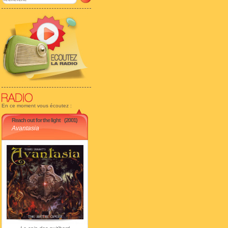
En ce moment vous écoutez :
Reach out for the light
(2001)
Avantasia