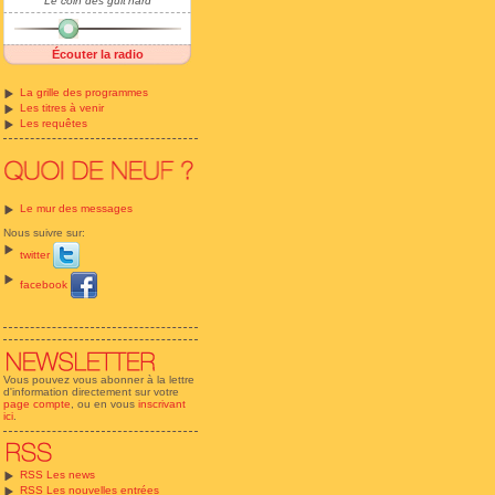
Le coin des guit'hard
Écouter la radio
La grille des programmes
Les titres à venir
Les requêtes
Le mur des messages
Nous suivre sur:
twitter
facebook
Vous pouvez vous abonner à la lettre
d'information directement sur votre
page compte
, ou en vous
inscrivant
ici
.
RSS Les news
RSS Les nouvelles entrées