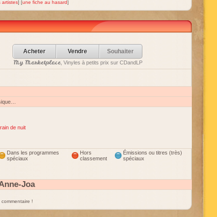
 artistes
] [
une fiche au hasard
]
Acheter
Vendre
Souhaiter
My Marketplace
, Vinyles à petits prix sur CDandLP
sique…
rain de nuit
Dans les programmes
Hors
Émissions ou titres (très)
spéciaux
classement
spéciaux
Anne-Joa
un commentaire !