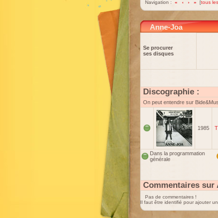
Navigation :
«
‹
›
»
[
tous les
Anne-Joa
Se procurer
ses disques
Discographie :
On peut entendre sur Bide&Mu
1985
T
Dans la programmation
générale
Commentaires sur 
Pas de commentaires !
Il faut être identifié pour ajouter 