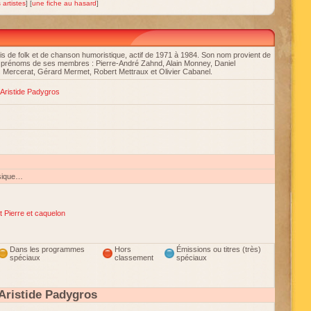
 artistes
] [
une fiche au hasard
]
 de folk et de chanson humoristique, actif de 1971 à 1984. Son nom provient de
 prénoms de ses membres : Pierre-André Zahnd, Alain Monney, Daniel
 Mercerat, Gérard Mermet, Robert Mettraux et Olivier Cabanel.
 d'Aristide Padygros
sique…
t Pierre et caquelon
Dans les programmes
Hors
Émissions ou titres (très)
spéciaux
classement
spéciaux
Aristide Padygros