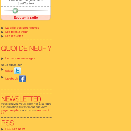
Emissions : Vinylmaniacs
(rediffusion)
Écouter la radio
La grille des programmes
Les titres à venir
Les requêtes
Le mur des messages
Nous suivre sur:
twitter
facebook
Vous pouvez vous abonner à la lettre
d'information directement sur votre
page compte
, ou en vous
inscrivant
ici
.
RSS Les news