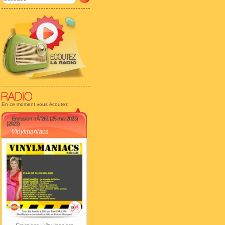
En ce moment vous écoutez :
Emission nÂ°261 (25 mai 2023)
(2023)
Vinylmaniacs