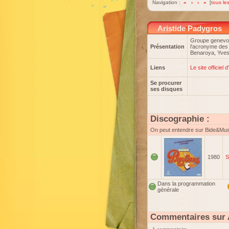
Navigation :
«
‹
›
»
[
tous les
Aristide Padygros
Groupe genevois
Présentation
l'acronyme des
Benaroya, Yves
Liens
Le site officiel
Se procurer
ses disques
Discographie :
On peut entendre sur Bide&Mu
1980
S
Dans la programmation
générale
Commentaires sur 