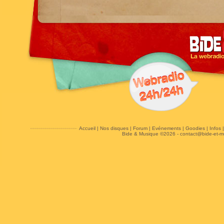
Accueil
|
Nos disques
|
Forum
|
Evénements
|
Goodies
|
Infos
Bide & Musique ©2026 -
contact@bide-et-m