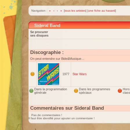
Navigation :
«
‹
›
»
[
tous les artistes
] [
une fiche au hasard
]
Sideral Band
Se procurer
ses disques
Discographie :
On peut entendre sur Bide&Musique…
1977
Star Wars
Dans la programmation
Dans les programmes
Hors
générale
spéciaux
clas
Commentaires sur Sideral Band
Pas de commentaires !
Il faut être identifié pour ajouter un commentaire !