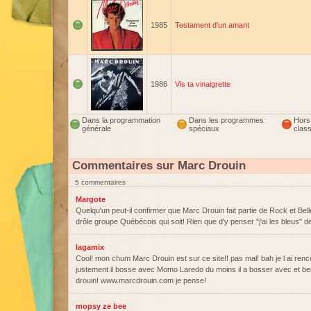
1985
Testament d'un amant
1986
Vis ta vinaigrette
Dans la programmation
Dans les programmes
Hors
générale
spéciaux
clas
Commentaires sur Marc Drouin
5 commentaires
Margote
Quelqu'un peut-il confirmer que Marc Drouin fait partie de Rock et Belle
drôle groupe Québécois qui soit! Rien que d'y penser "j'ai les bleus" 
lagamix
Cool! mon chum Marc Drouin est sur ce site!! pas mal! bah je l ai rencon
justement il bosse avec Momo Laredo du moins il a bosser avec et 
drouin! www.marcdrouin.com je pense!
mopsy ze bee