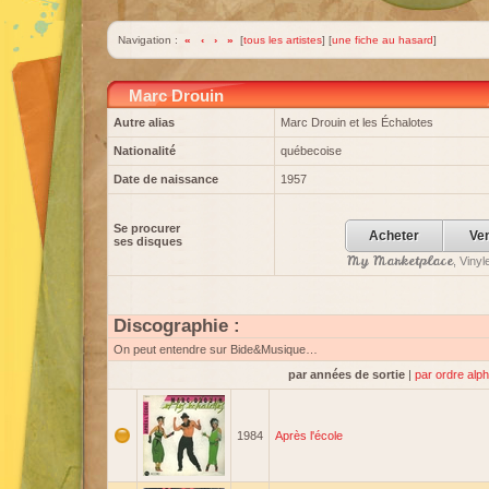
Navigation :
«
‹
›
»
[
tous les artistes
] [
une fiche au hasard
]
Marc Drouin
Autre alias
Marc Drouin et les Échalotes
Nationalité
québecoise
Date de naissance
1957
Se procurer
Acheter
Ve
ses disques
My Marketplace
, Viny
Discographie :
On peut entendre sur Bide&Musique…
par années de sortie
|
par ordre alp
1984
Après l'école