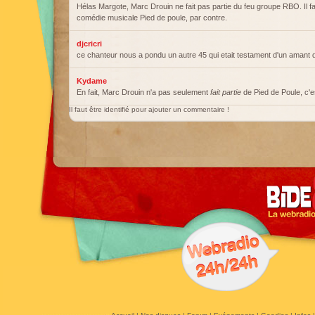
Hélas Margote, Marc Drouin ne fait pas partie du feu groupe RBO. Il fai
comédie musicale Pied de poule, par contre.
djcricri
ce chanteur nous a pondu un autre 45 qui etait testament d'un amant
Kydame
En fait, Marc Drouin n'a pas seulement
fait partie
de Pied de Poule, c'est
Il faut être identifié pour ajouter un commentaire !