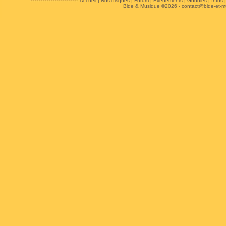
Accueil
|
Nos disques
|
Forum
|
Evénements
|
Goodies
|
Infos
Bide & Musique ©2026 -
contact@bide-et-m