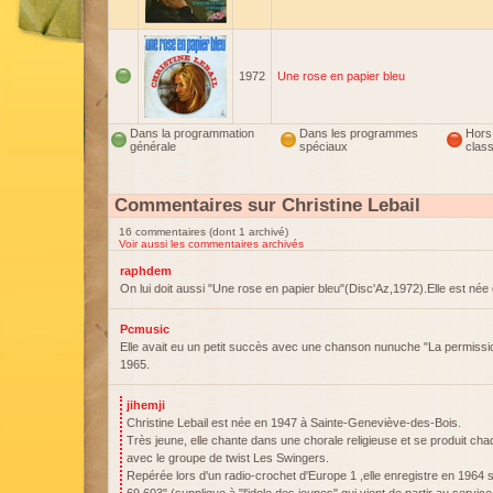
1972
Une rose en papier bleu
Dans la programmation
Dans les programmes
Hors
générale
spéciaux
clas
Commentaires sur Christine Lebail
16 commentaires (dont 1 archivé)
Voir aussi les commentaires archivés
raphdem
On lui doit aussi "Une rose en papier bleu"(Disc'Az,1972).Elle est née
Pcmusic
Elle avait eu un petit succès avec une chanson nunuche "La permissio
1965.
jihemji
Christine Lebail est née en 1947 à Sainte-Geneviève-des-Bois.
Très jeune, elle chante dans une chorale religieuse et se produit c
avec le groupe de twist Les Swingers.
Repérée lors d'un radio-crochet d'Europe 1 ,elle enregistre en 1964 