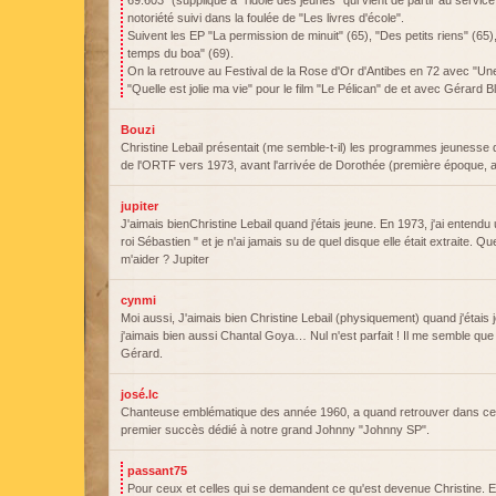
69.603" (supplique à "l'idole des jeunes" qui vient de partir au service 
notoriété suivi dans la foulée de "Les livres d'école".
Suivent les EP "La permission de minuit" (65), "Des petits riens" (65), "
temps du boa" (69).
On la retrouve au Festival de la Rose d'Or d'Antibes en 72 avec "Un
"Quelle est jolie ma vie" pour le film "Le Pélican" de et avec Gérard Bl
Bouzi
Christine Lebail présentait (me semble-t-il) les programmes jeunesse 
de l'ORTF vers 1973, avant l'arrivée de Dorothée (première époque, a
jupiter
J'aimais bienChristine Lebail quand j'étais jeune. En 1973, j'ai entendu
roi Sébastien " et je n'ai jamais su de quel disque elle était extraite. Qu
m'aider ? Jupiter
cynmi
Moi aussi, J'aimais bien Christine Lebail (physiquement) quand j'étais 
j'aimais bien aussi Chantal Goya… Nul n'est parfait ! Il me semble qu
Gérard.
josé.lc
Chanteuse emblématique des année 1960, a quand retrouver dans c
premier succès dédié à notre grand Johnny "Johnny SP".
passant75
Pour ceux et celles qui se demandent ce qu'est devenue Christine. Ell