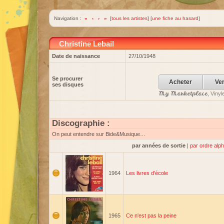
Navigation :
«
‹
›
»
[
tous les artistes
] [
une fiche au hasard
]
Christine Lebail
Date de naissance
27/10/1948
Se procurer
Acheter
Ve
ses disques
My Marketplace
, Viny
Discographie :
On peut entendre sur Bide&Musique…
par années de sortie
|
par ordre alp
1964
Les livres d'école
1965
Ce n'est pas la peine