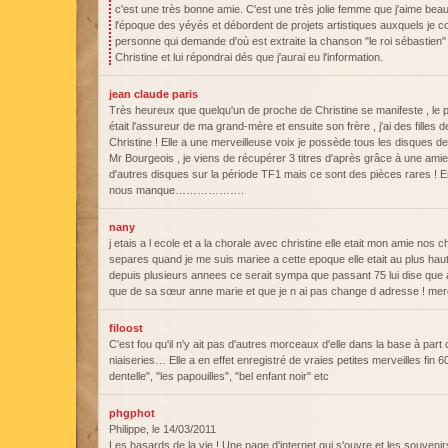
c'est une très bonne amie. C'est une très jolie femme que j'aime be
l'époque des yéyés et débordent de projets artistiques auxquels je c
personne qui demande d'où est extraite la chanson "le roi sébastien"
Christine et lui répondrai dés que j'aurai eu l'information.
jean claude paris
Très heureux que quelqu'un de proche de Christine se manifeste , le 
était l'assureur de ma grand-mère et ensuite son frère , j'ai des filles d
Christine ! Elle a une merveilleuse voix je possède tous les disques de 
Mr Bourgeois , je viens de récupérer 3 titres d'après grâce à une amie co
d'autres disques sur la période TF1 mais ce sont des pièces rares ! En
nous manque……………….
nany
j etais a l ecole et a la chorale avec christine elle etait mon amie nos
separes quand je me suis mariee a cette epoque elle etait au plus haut 
depuis plusieurs annees ce serait sympa que passant 75 lui dise que a
que de sa sœur anne marie et que je n ai pas change d adresse ! mer
filoost
C'est fou qu'il n'y ait pas d'autres morceaux d'elle dans la base à part
niaiseries… Elle a en effet enregistré de vraies petites merveilles f
dentelle", "les papouilles", "bel enfant noir" etc
phgphot
Philippe, le 14/03/2011
Les hasards de la vie ! Une page d'internet qui s'ouvre et les souvenir