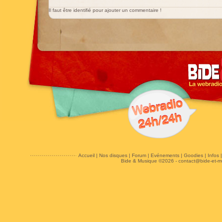
Il faut être identifié pour ajouter un commentaire !
Accueil
|
Nos disques
|
Forum
|
Evénements
|
Goodies
|
Infos
Bide & Musique ©2026 -
contact@bide-et-m