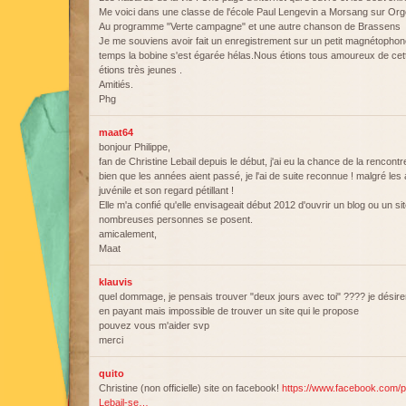
Me voici dans une classe de l'école Paul Lengevin a Morsang sur Orge 
Au programme "Verte campagne" et une autre chanson de Brassens
Je me souviens avoir fait un enregistrement sur un petit magnétophone
temps la bobine s'est égarée hélas.Nous étions tous amoureux de cette
étions très jeunes .
Amitiés.
Phg
maat64
bonjour Philippe,
fan de Christine Lebail depuis le début, j'ai eu la chance de la rencontre
bien que les années aient passé, je l'ai de suite reconnue ! malgré les
juvénile et son regard pétillant !
Elle m'a confié qu'elle envisageait début 2012 d'ouvrir un blog ou un s
nombreuses personnes se posent.
amicalement,
Maat
klauvis
quel dommage, je pensais trouver "deux jours avec toi" ???? je désirer
en payant mais impossible de trouver un site qui le propose
pouvez vous m'aider svp
merci
quito
Christine (non officielle) site on facebook!
https://www.facebook.com/p
Lebail-se…