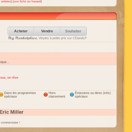
 artistes
] [
une fiche au hasard
]
Acheter
Vendre
Souhaiter
My Marketplace
, Vinyles à petits prix sur CDandLP
sique…
ous, on rêve
Dans les programmes
Hors
Émissions ou titres (très)
spéciaux
classement
spéciaux
ric Miller
un commentaire !