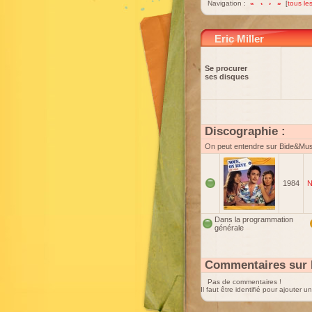
Navigation :
«
‹
›
»
[
tous les
Eric Miller
Se procurer
ses disques
Discographie :
On peut entendre sur Bide&Mu
1984
N
Dans la programmation
générale
Commentaires sur E
Pas de commentaires !
Il faut être identifié pour ajouter 