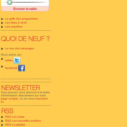
Écouter la radio
La grille des programmes
Les titres à venir
Les requêtes
Le mur des messages
Nous suivre sur:
twitter
facebook
Vous pouvez vous abonner à la lettre
d'information directement sur votre
page compte
, ou en vous
inscrivant
ici
.
RSS Les news
RSS Les nouvelles entrées
RSS La playlist