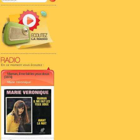
En ce moment vous écoutez :
Maman, il me fait les yeux doux
(1974)
Marie Véronique