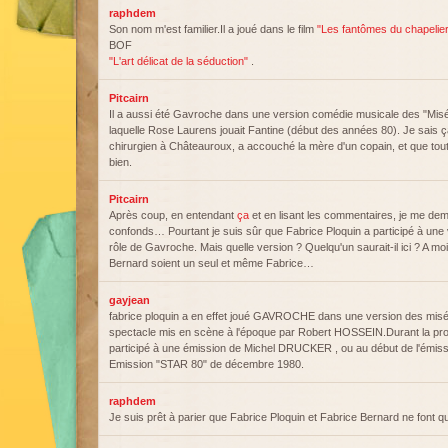
raphdem
Son nom m'est familier.Il a joué dans le film
"Les fantômes du chapelie
BOF
"L'art délicat de la séduction"
.
Pitcairn
Il a aussi été Gavroche dans une version comédie musicale des "Mis
laquelle Rose Laurens jouait Fantine (début des années 80). Je sais ça
chirurgien à Châteauroux, a accouché la mère d'un copain, et que tout
bien.
Pitcairn
Après coup, en entendant
ça
et en lisant les commentaires, je me dem
confonds… Pourtant je suis sûr que Fabrice Ploquin a participé à une 
rôle de Gavroche. Mais quelle version ? Quelqu'un saurait-il ici ? A m
Bernard soient un seul et même Fabrice…
gayjean
fabrice ploquin a en effet joué GAVROCHE dans une version des misé
spectacle mis en scène à l'époque par Robert HOSSEIN.Durant la pro
participé à une émission de Michel DRUCKER , ou au début de l'émission 
Emission "STAR 80" de décembre 1980.
raphdem
Je suis prêt à parier que Fabrice Ploquin et Fabrice Bernard ne font qu