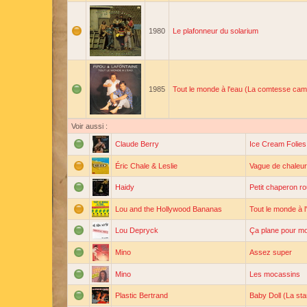
1980
Le plafonneur du solarium
1985
Tout le monde à l'eau (La comtesse cam
Voir aussi :
Claude Berry
Ice Cream Folies
Éric Chale & Leslie
Vague de chaleur
Haidy
Petit chaperon r
Lou and the Hollywood Bananas
Tout le monde à 
Lou Depryck
Ça plane pour moi
Mino
Assez super
Mino
Les mocassins
Plastic Bertrand
Baby Doll (La star