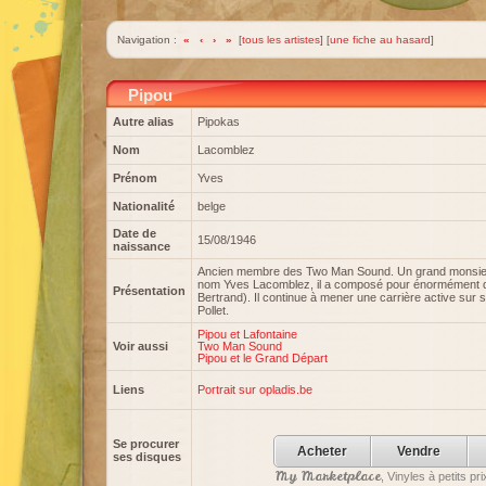
Navigation :
«
‹
›
»
[
tous les artistes
] [
une fiche au hasard
]
Pipou
Autre alias
Pipokas
Nom
Lacomblez
Prénom
Yves
Nationalité
belge
Date de
15/08/1946
naissance
Ancien membre des Two Man Sound. Un grand monsieur
nom Yves Lacomblez, il a composé pour énormément d'
Présentation
Bertrand). Il continue à mener une carrière active su
Pollet.
Pipou et Lafontaine
Voir aussi
Two Man Sound
Pipou et le Grand Départ
Liens
Portrait sur opladis.be
Se procurer
Acheter
Vendre
ses disques
My Marketplace
, Vinyles à petits p