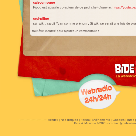
caleçonrouge
Pipou est aussi le co-auteur de ce petit chef-d'œuvre:
https://youtu.
ced-piline
sur wiki , ça dit Yvan comme prénom , St wiki se serait une fois de pl
Il faut être identifié pour ajouter un commentaire !
Accueil
|
Nos disques
|
Forum
|
Evénements
|
Goodies
|
Infos
Bide & Musique ©2026 -
contact@bide-et-m