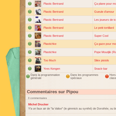
Plastic Bertrand
Ça plane pour mo
Plastic Bertrand
Gueule d'amour
Plastic Bertrand
Les joueurs de tc
Plastic Bertrand
Le petit tortillard
Plastic Bertrand
Super Cool
Plastichke
Ça gaze pour mo
Plastichke
Pope Moudjik (Ra
Too Much
Silex pistols
Yves Kengen
Snack-bar
Dans la programmation
Dans les programmes
Hors
générale
spéciaux
clas
Commentaires sur Pipou
3 commentaires
Michel Drucker
Y'a un faux air de "la Valise" (le gimmick au synthé) de Dorothée, ou bi