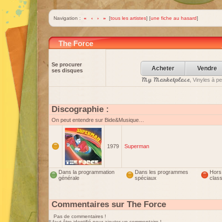
Navigation :
«
‹
›
»
[
tous les artistes
] [
une fiche au hasard
]
The Force
Se procurer
Acheter
Vendre
ses disques
My Marketplace
, Vinyles à p
Discographie :
On peut entendre sur Bide&Musique…
1979
Superman
Dans la programmation
Dans les programmes
Hors
générale
spéciaux
clas
Commentaires sur The Force
Pas de commentaires !
Il faut être identifié pour ajouter un commentaire !