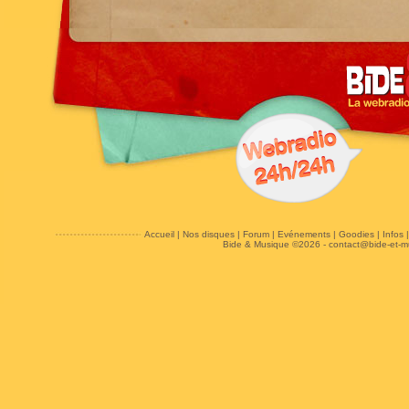
Accueil
|
Nos disques
|
Forum
|
Evénements
|
Goodies
|
Infos
Bide & Musique ©2026 -
contact@bide-et-m