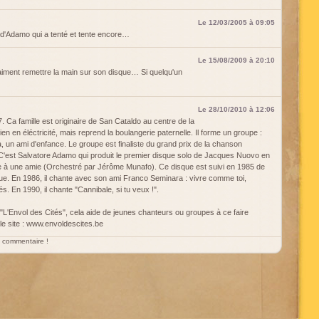
Le 12/03/2005 à 09:05
d'Adamo qui a tenté et tente encore…
Le 15/08/2009 à 20:10
iment remettre la main sur son disque… Si quelqu'un
Le 28/10/2010 à 12:06
Ca famille est originaire de San Cataldo au centre de la
icien en éléctricité, mais reprend la boulangerie paternelle. Il forme un groupe :
un ami d'enfance. Le groupe est finaliste du grand prix de la chanson
C'est Salvatore Adamo qui produit le premier disque solo de Jacques Nuovo en
re à une amie (Orchestré par Jérôme Munafo). Ce disque est suivi en 1985 de
ue. En 1986, il chante avec son ami Franco Seminara : vivre comme toi,
 En 1990, il chante "Cannibale, si tu veux !".
 "L'Envol des Cités", cela aide de jeunes chanteurs ou groupes à ce faire
r le site : www.envoldescites.be
un commentaire !