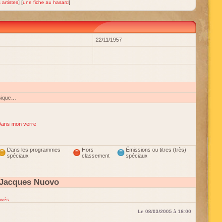
 artistes
] [
une fiche au hasard
]
22/11/1957
sique…
ans mon verre
Dans les programmes
Hors
Émissions ou titres (très)
spéciaux
classement
spéciaux
 Jacques Nuovo
ivés
Le 08/03/2005 à 16:00