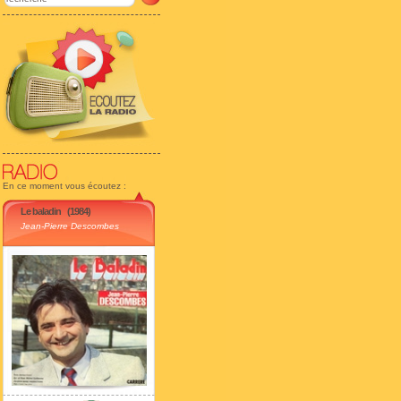
En ce moment vous écoutez :
Le baladin
(1984)
Jean-Pierre Descombes