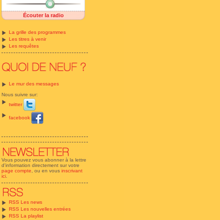
Écouter la radio
La grille des programmes
Les titres à venir
Les requêtes
Le mur des messages
Nous suivre sur:
twitter
facebook
Vous pouvez vous abonner à la lettre
d'information directement sur votre
page compte
, ou en vous
inscrivant
ici
.
RSS Les news
RSS Les nouvelles entrées
RSS La playlist