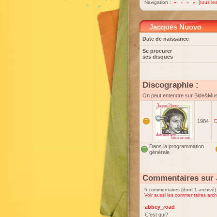
Navigation :
«
‹
›
»
[
tous les
Jacques Nuovo
Date de naissance
Se procurer
ses disques
Discographie :
On peut entendre sur Bide&Mu
1984
D
Dans la programmation
générale
Commentaires sur
5 commentaires (dont 1 archivé)
Voir aussi les commentaires arch
abbey_road
C'est qui?