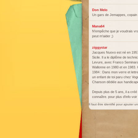
Don Melo
Un gars de Jemappes, copain 
Mana64
N'empêche que je voudrais vra
peut m'aider ;)
ziggystar
Jacques Nuovo est né en 1957. 
Sicile. Il a le diplôme de techn
Levure, avec Franco Seminara, 
Wallonne en 1980 et en 1983. 
1984 : Dans mon verre et lett
un enfant de toi paru chez Vog
Chanson dédiée aux handicapés.
Depuis plus de 5 ans, il a créé
connaître. pour plus d'info voi
Il faut être identifié pour ajouter 