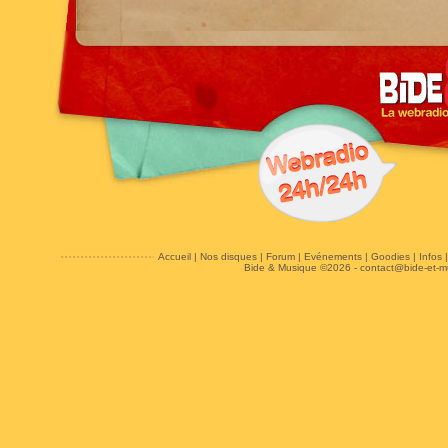
Accueil
|
Nos disques
|
Forum
|
Evénements
|
Goodies
|
Infos
Bide & Musique ©2026 -
contact@bide-et-m