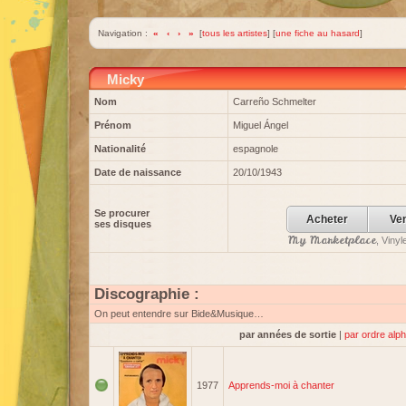
Navigation :
«
‹
›
»
[
tous les artistes
] [
une fiche au hasard
]
Micky
Nom
Carreño Schmelter
Prénom
Miguel Ángel
Nationalité
espagnole
Date de naissance
20/10/1943
Se procurer
Acheter
Ve
ses disques
My Marketplace
, Viny
Discographie :
On peut entendre sur Bide&Musique…
par années de sortie
|
par ordre alp
1977
Apprends-moi à chanter