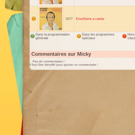
1977
Enseñame a cantar
Dans la programmation
Dans les programmes
Hors
générale
spéciaux
clas
Commentaires sur Micky
Pas de commentaires !
Il faut être identifié pour ajouter un commentaire !