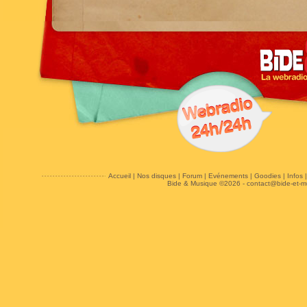
Accueil
|
Nos disques
|
Forum
|
Evénements
|
Goodies
|
Infos
Bide & Musique ©2026 -
contact@bide-et-m