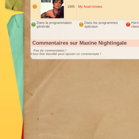
1985
My heart knows
Dans la programmation
Dans les programmes
Hors
générale
spéciaux
clas
Commentaires sur Maxine Nightingale
Pas de commentaires !
Il faut être identifié pour ajouter un commentaire !