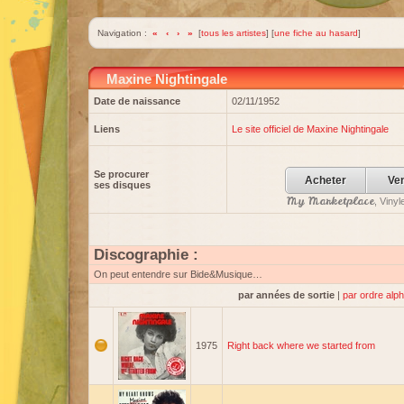
Navigation :
«
‹
›
»
[
tous les artistes
] [
une fiche au hasard
]
Maxine Nightingale
Date de naissance
02/11/1952
Liens
Le site officiel de Maxine Nightingale
Se procurer
Acheter
Ve
ses disques
My Marketplace
, Viny
Discographie :
On peut entendre sur Bide&Musique…
par années de sortie
|
par ordre alp
1975
Right back where we started from