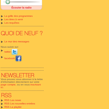
Écouter la radio
La grille des programmes
Les titres à venir
Les requêtes
Le mur des messages
Nous suivre sur:
twitter
facebook
Vous pouvez vous abonner à la lettre
d'information directement sur votre
page compte
, ou en vous
inscrivant
ici
.
RSS Les news
RSS Les nouvelles entrées
RSS La playlist