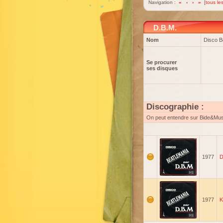
Navigation :
«
‹
›
»
[
tous les
D.B.M.
Nom
Disco B
Se procurer
ses disques
Discographie :
On peut entendre sur Bide&Mu
1977
D
1977
K