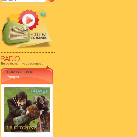
En ce moment vous écoutez :
Le Kitching
(1986)
Tatayet