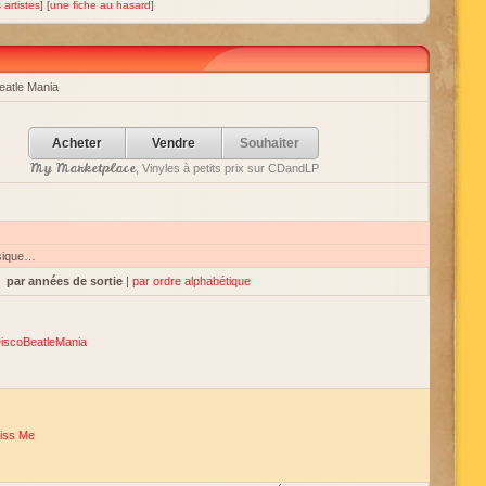
 artistes
] [
une fiche au hasard
]
eatle Mania
Acheter
Vendre
Souhaiter
My Marketplace
, Vinyles à petits prix sur CDandLP
sique…
par années de sortie
|
par ordre alphabétique
iscoBeatleMania
iss Me