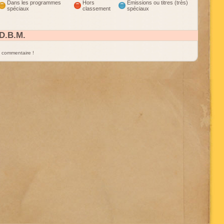
Dans les programmes
Hors
Émissions ou titres (très)
spéciaux
classement
spéciaux
D.B.M.
un commentaire !