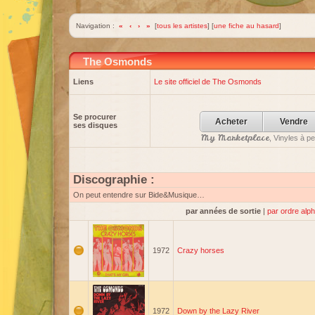
Navigation :
«
‹
›
»
[
tous les artistes
] [
une fiche au hasard
]
The Osmonds
Liens
Le site officiel de The Osmonds
Se procurer
Acheter
Vendre
ses disques
My Marketplace
, Vinyles à p
Discographie :
On peut entendre sur Bide&Musique…
par années de sortie
|
par ordre alp
1972
Crazy horses
1972
Down by the Lazy River