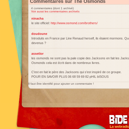
Commentaires sur The Osmonds
4 commentaires (dont 1 archivé)
Voir aussi les commentaires archivés
ninacha
le site officiel:
http://www.osmond.com/brothers/
doudoune
Introduits en France par Line Renaud herself, ils étaient mormons. Que
devenus ?
assetlor
les osmonds ne sont pas la pale copie des Jacksons en fait les Jacks
Osmonds cela est écrit dans de nombreux livres.
C'est en fait le père des Jacksons qui s'est inspiré de ce groupe.
POUR EN SAVOIR PLUS 06 68 59 69 82 pHIL bISOUS
Il faut être identifié pour ajouter un commentaire !