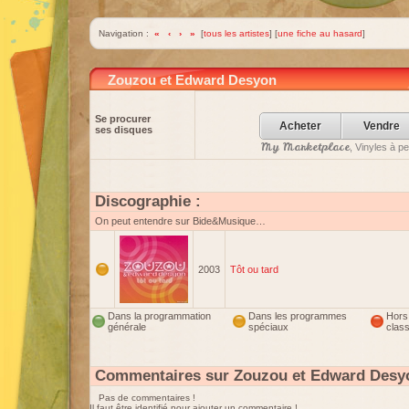
Navigation :
«
‹
›
»
[
tous les artistes
] [
une fiche au hasard
]
Zouzou et Edward Desyon
Se procurer
Acheter
Vendre
ses disques
My Marketplace
, Vinyles à p
Discographie :
On peut entendre sur Bide&Musique…
2003
Tôt ou tard
Dans la programmation
Dans les programmes
Hors
générale
spéciaux
clas
Commentaires sur Zouzou et Edward Desy
Pas de commentaires !
Il faut être identifié pour ajouter un commentaire !