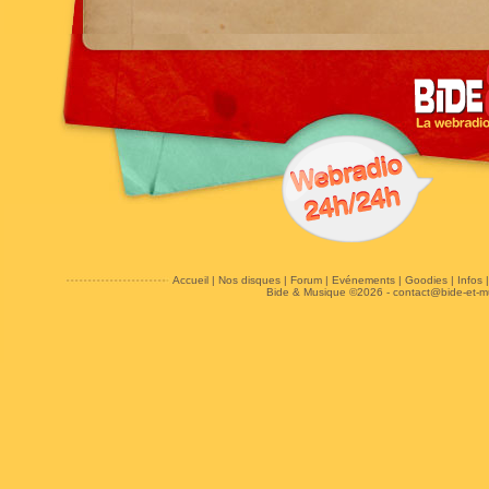
Accueil
|
Nos disques
|
Forum
|
Evénements
|
Goodies
|
Infos
Bide & Musique ©2026 -
contact@bide-et-m