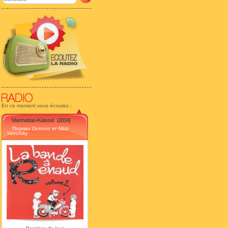
En ce moment vous écoutez :
Manhattan-Kaboul
(2014)
Thomas Dutronc et Nikki
Yanofsky