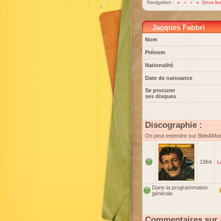
Navigation :
«
‹
›
»
[
tous les
Jacques Fabbri
Nom
Prénom
Nationalité
Date de naissance
Se procurer
ses disques
Discographie :
On peut entendre sur Bide&Mu
1964
L
Dans la programmation
générale
Commentaires sur 