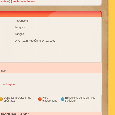
 artistes
] [
une fiche au hasard
]
Fabbricotti
Jacques
français
04/07/1925 (décès le 24/12/1997)
sique…
a boulangère
Dans les programmes
Hors
Émissions ou titres (très)
spéciaux
classement
spéciaux
Jacques Fabbri