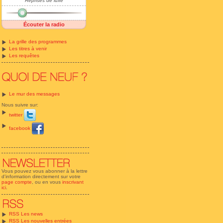
Reprises de luxe
Écouter la radio
La grille des programmes
Les titres à venir
Les requêtes
Le mur des messages
Nous suivre sur:
twitter
facebook
Vous pouvez vous abonner à la lettre
d'information directement sur votre
page compte
, ou en vous
inscrivant
ici
.
RSS Les news
RSS Les nouvelles entrées