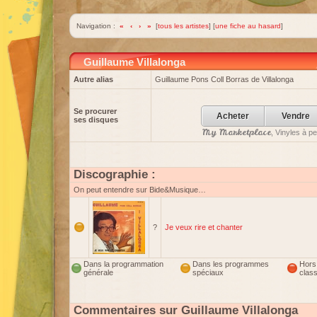
Navigation :
«
‹
›
»
[
tous les artistes
] [
une fiche au hasard
]
Guillaume Villalonga
Autre alias
Guillaume Pons Coll Borras de Villalonga
Se procurer
Acheter
Vendre
ses disques
My Marketplace
, Vinyles à p
Discographie :
On peut entendre sur Bide&Musique…
?
Je veux rire et chanter
Dans la programmation
Dans les programmes
Hors
générale
spéciaux
clas
Commentaires sur Guillaume Villalonga