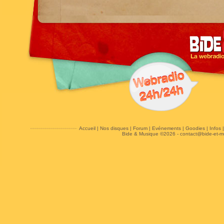
Accueil
|
Nos disques
|
Forum
|
Evénements
|
Goodies
|
Infos
Bide & Musique ©2026 -
contact@bide-et-m