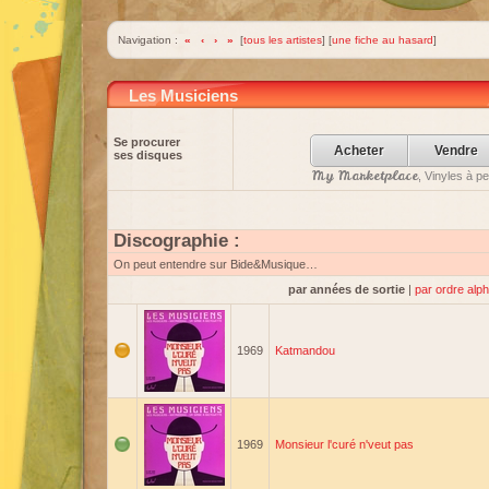
Navigation :
«
‹
›
»
[
tous les artistes
] [
une fiche au hasard
]
Les Musiciens
Se procurer
Acheter
Vendre
ses disques
My Marketplace
, Vinyles à p
Discographie :
On peut entendre sur Bide&Musique…
par années de sortie
|
par ordre alp
1969
Katmandou
1969
Monsieur l'curé n'veut pas