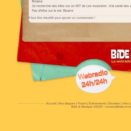
Bonjour.
Je recherche des infos sur un 45T de Les musiciens : A la santé des a
Pas d'infos sur le net. Bizarre
Il faut être identifié pour ajouter un commentaire !
Accueil
|
Nos disques
|
Forum
|
Evénements
|
Goodies
|
Infos
Bide & Musique ©2026 -
contact@bide-et-m