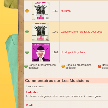
1969
Mururoa
1969
La petite Marie (elle fait le couscous)
1969
Un singe à bicyclette
Dans la programmation
Dans les programmes
Hors
générale
spéciaux
clas
Commentaires sur Les Musiciens
2 commentaires
karimtho
le chanteur du groupe n'est autre que mon oncle, il assure grave
Dskllr